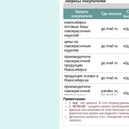
Запросы покупателей
Запрос
С
Где искали
покупателя
вы
новосибирск
оптовые базы
go.mail.ru
н/д
лакокрасочных
изделий
цены на
лакокрасочные
go.mail.ru
н/д
изделия
производители
лакокрасочной
go.mail.ru
н/д
продукции
Новосибирск
продукция эскаро в
go.mail.ru
н/д
Новосибирске
производители
лакокрасочной
yandex.ru,
н/д
продукции в
go.mail.ru
Примечания:
Новосибирске
1.
н/д
- нет данных. В этот период данн
гранит лак фирма
2.
00:00:00
- среднее время пребывания 
bing.com
н/д
эскаро
Данные насчитываются собственным се
фактическое время нахождения страниц
лакокрасочный
Детальные разрезы (гео, поведение пол
go.mail.ru
н/д
запросу.
инструмент опт
магазины