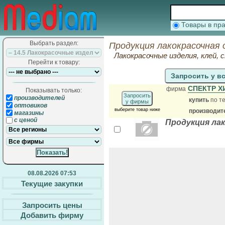
Товары в п
Выбрать раздел:
Продукция лакокрасочная 
Лакокрасочные изделия, клей,
Перейти к товару:
Запросить у в
СПЕКТР 
фирма
Показывать только:
Запросить
производителей
купить
по те
у фирмы
оптовиков
выберите товар ниже
производит
магазины
с ценой
Продукция ла
08.08.2026 07:53
Текущие закупки
Запросить цены
Добавить фирму