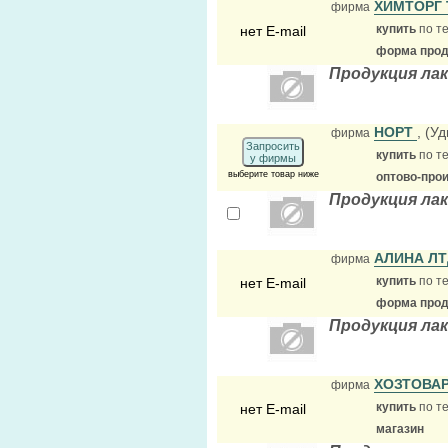
ХИМТОРГ
фирма
купить
по те
нет E-mail
форма прода
Продукция ла
НОРТ
, (У
фирма
Запросить
купить
по те
у фирмы
выберите товар ниже
оптово-про
Продукция ла
АЛИНА Л
фирма
купить
по те
нет E-mail
форма прода
Продукция ла
ХОЗТОВА
фирма
купить
по те
нет E-mail
магазин