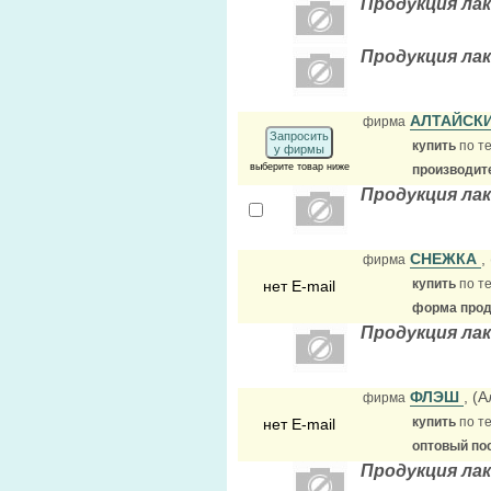
Продукция ла
Продукция лак
АЛТАЙСК
фирма
Запросить
купить
по те
у фирмы
выберите товар ниже
производит
Продукция ла
СНЕЖКА
, 
фирма
купить
по те
нет E-mail
форма прода
Продукция ла
ФЛЭШ
, (
фирма
купить
по те
нет E-mail
оптовый по
Продукция ла