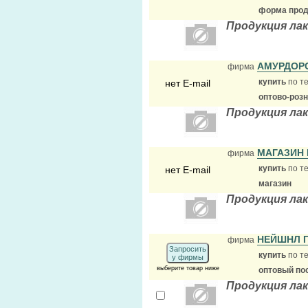
форма прода
Продукция ла
АМУРДОР
фирма
купить
по те
нет E-mail
оптово-роз
Продукция ла
МАГАЗИН
фирма
купить
по те
нет E-mail
магазин
Продукция ла
НЕЙШНЛ 
фирма
Запросить
купить
по те
у фирмы
выберите товар ниже
оптовый по
Продукция ла