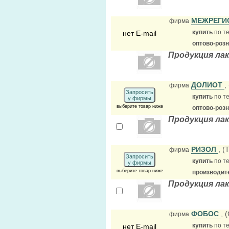
МЕЖРЕГИ
фирма
купить
по те
нет E-mail
оптово-роз
Продукция лак
ДОЛИОТ
,
фирма
Запросить
купить
по те
у фирмы
выберите товар ниже
оптово-роз
Продукция ла
РИЗОЛ
, (
фирма
Запросить
купить
по те
у фирмы
выберите товар ниже
производит
Продукция лак
ФОБОС
, 
фирма
купить
по те
нет E-mail