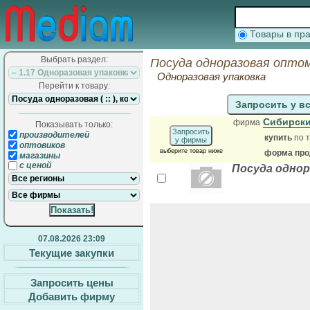
Товары в п
Выбрать раздел:
Посуда одноразовая оптом
Одноразовая упаковка
Перейти к товару:
Запросить у в
Сибирски
фирма
Показывать только:
Запросить
производителей
купить
по т
у фирмы
оптовиков
выберите товар ниже
форма прод
магазины
с ценой
Посуда одно
07.08.2026 23:09
Текущие закупки
Запросить цены
Добавить фирму