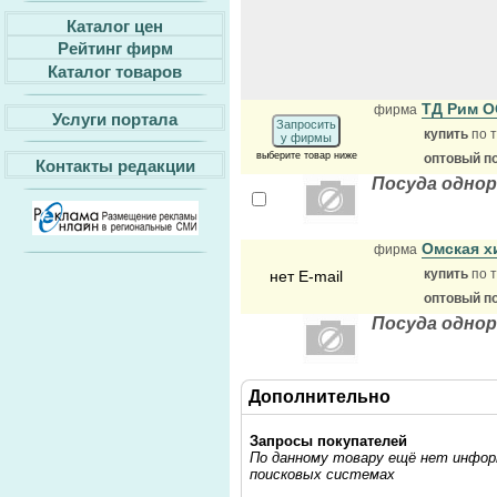
Каталог цен
Рейтинг фирм
Каталог товаров
ТД Рим 
фирма
Услуги портала
Запросить
купить
по т
у фирмы
выберите товар ниже
оптовый п
Контакты редакции
Посуда однор
Омская х
фирма
купить
по т
нет E-mail
оптовый п
Посуда однор
Дополнительно
Запросы покупателей
По данному товару ещё нет информ
поисковых системах