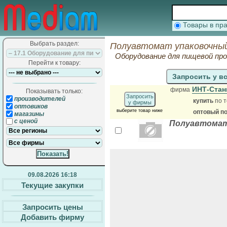
Товары в п
Выбрать раздел:
Полуавтомат упаковочный
Оборудование для пищевой п
Перейти к товару:
Запросить у в
ИНТ-Стан
фирма
Показывать только:
Запросить
производителей
купить
по т
у фирмы
оптовиков
выберите товар ниже
оптовый п
магазины
с ценой
Полуавтомат 
09.08.2026 16:18
Текущие закупки
Запросить цены
Добавить фирму