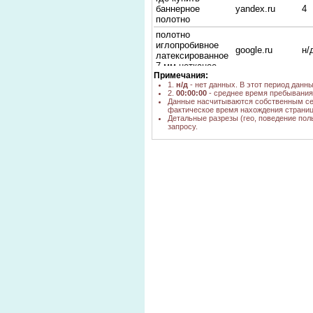
баннерное
yandex.ru
4
полотно
полотно
иглопробивное
google.ru
н/
латексированное
7 мм нетканое
Примечания:
Ветошь: полотно
1.
н/д
- нет данных. В этот период данн
холсто-
2.
00:00:00
- среднее время пребывания 
прошивное
Данные насчитываются собственным се
фактическое время нахождения страниц
(нетканное)
yandex.ru
1
Детальные разрезы (гео, поведение пол
плотность 210 г./
запросу.
кв.м., (белое в
рулонах 1,6м х
70м) цена
полотно
yandex.ru
1
"Дорнит-2"
нетканое полотно
yandex.ru
1
куплю
Полотно
нетканое
иглопробивное
yandex.ru
1
для фильтрации
газа
полотно нетканое
БКТ г
yandex.ru
1
Новосибирске