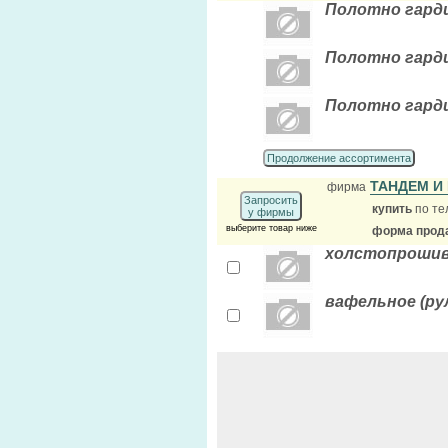
Полотно гарди
Полотно гарди
Полотно гарди
Продолжение ассортимента
ТАНДЕМ И
фирма
Запросить
купить
по те
у фирмы
выберите товар ниже
форма прода
холстопрошивн
вафельное (рул