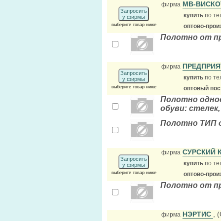
МВ-ВИСК
фирма
Запросить
купить
по те
у фирмы
выберите товар ниже
оптово-прои
Полотно от п
ПРЕДПРИЯ
фирма
Запросить
купить
по те
у фирмы
выберите товар ниже
оптовый по
Полотно однос
обуви: стелек,
Полотно ТИП 
СУРСКИЙ 
фирма
Запросить
купить
по те
у фирмы
выберите товар ниже
оптово-прои
Полотно от п
НЭРТИС
, 
фирма