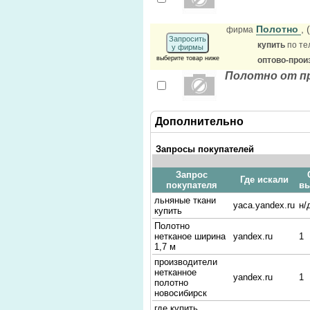
Полотно
, 
фирма
Запросить
купить
по те
у фирмы
выберите товар ниже
оптово-прои
Полотно от п
Дополнительно
Запросы покупателей
Запрос
Где искали
покупателя
в
льняные ткани
yaca.yandex.ru
н/
купить
Полотно
нетканое ширина
yandex.ru
1
1,7 м
производители
нетканное
yandex.ru
1
полотно
новосибирск
где купить