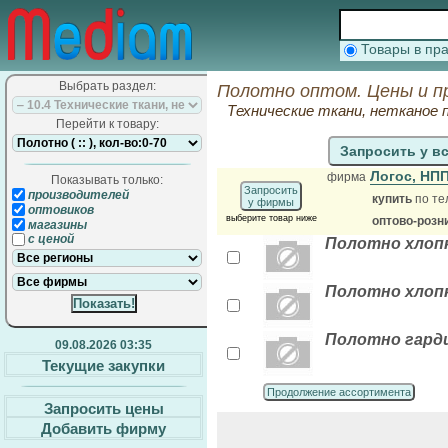
Товары в п
Выбрать раздел:
Полотно оптом. Цены и п
Технические ткани, нетканое 
Перейти к товару:
Запросить у в
Логос, НП
фирма
Показывать только:
Запросить
производителей
купить
по те
у фирмы
оптовиков
выберите товар ниже
оптово-розн
магазины
с ценой
Полотно хлоп
Полотно хлопк
Полотно гарди
09.08.2026 03:35
Текущие закупки
Продолжение ассортимента
Запросить цены
Добавить фирму