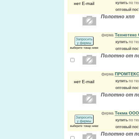
купить
по те
нет E-mail
оптовый по
Полотно хпп
Технотекс
фирма
Запросить
купить
по те
у фирмы
выберите товар ниже
оптовый по
Полотно от п
ПРОМТЕК
фирма
купить
по те
нет E-mail
оптовый по
Полотно от п
Текма ОО
фирма
Запросить
купить
по те
у фирмы
выберите товар ниже
оптовый по
Полотно от п