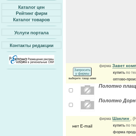
Каталог цен
Рейтинг фирм
Каталог товаров
Услуги портала
Контакты редакции
Завет ком
фирма
Запросить
купить
по те
у фирмы
выберите товар ниже
оптово-прои
Полотно плащ
Полотно Дорн
Шаклин
, 
фирма
купить
по те
нет E-mail
форма прода