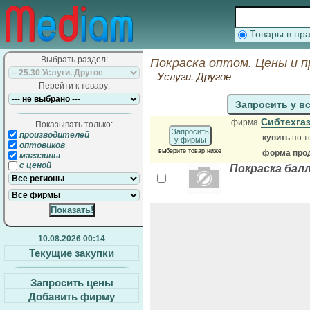
Товары в п
Выбрать раздел:
Покраска оптом. Цены и 
Услуги. Другое
Перейти к товару:
Запросить у в
Сибтехгаз
фирма
Показывать только:
Запросить
производителей
купить
по т
у фирмы
оптовиков
выберите товар ниже
форма прод
магазины
с ценой
Покраска бал
10.08.2026 00:14
Текущие закупки
Запросить цены
Добавить фирму