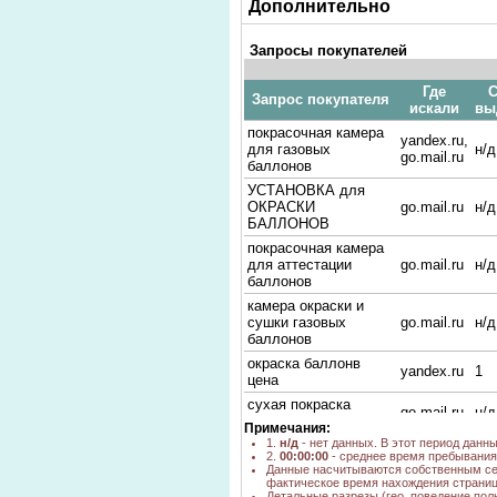
Дополнительно
Запросы покупателей
Где
С
Запрос покупателя
искали
вы
покрасочная камера
yandex.ru,
для газовых
н/д
go.mail.ru
баллонов
УСТАНОВКА для
ОКРАСКИ
go.mail.ru
н/д
БАЛЛОНОВ
покрасочная камера
для аттестации
go.mail.ru
н/д
баллонов
камера окраски и
сушки газовых
go.mail.ru
н/д
баллонов
окраска баллонв
yandex.ru
1
цена
сухая покраска
go.mail.ru
н/д
газовых баллонов
Примечания:
1.
н/д
- нет данных. В этот период данн
ЛИНИЯ ОКРАСКИ
yandex.ru
4
2.
00:00:00
- среднее время пребывания 
БАЛЛОНОВ
Данные насчитываются собственным се
фактическое время нахождения страниц
покрасочные камеры
yandex.ru
1
Детальные разрезы (гео, поведение пол