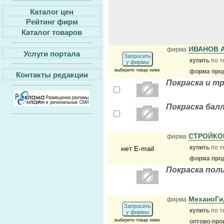
Каталог цен
Рейтинг фирм
Каталог товаров
ИВАНОВ А
фирма
Услуги портала
Запросить
купить
по т
у фирмы
выберите товар ниже
форма прод
Контакты редакции
Покраска и т
Покраска балл
СТРОЙКО
фирма
купить
по т
нет E-mail
форма прод
Покраска пол
МеханоГи
фирма
Запросить
купить
по т
у фирмы
выберите товар ниже
оптово-про