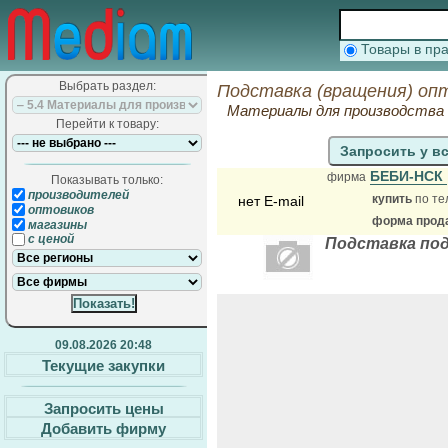
Товары в п
Выбрать раздел:
Подставка (вращения) оп
Материалы для производства м
Перейти к товару:
Запросить у в
БЕБИ-НСК
фирма
Показывать только:
производителей
купить
по те
нет E-mail
оптовиков
форма прода
магазины
с ценой
Подставка под
09.08.2026 20:48
Текущие закупки
Запросить цены
Добавить фирму