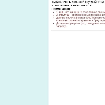
купить очень большой круглый стол
с крутящимся центром для
китайского ресторана
Примечания:
1.
н/д
- нет данных. В этот период данн
стол с крутящейся серединой
2.
00:00:00
- среднее время пребывания 
Данные насчитываются собственным се
крутящиеся подставки на стол
время нахождения страницы в браузере
Детальные разрезы (гео, поведение пол
крутящиеся подставки под специи
запросу.
вращающаяся середина для стола
купить красноярск
крутящаяся середина для стола
вращающаяся подставка из дерева
подставка для ТВ на вращающемся
металлическом каркасе
круглый стол с вращающейся
центром
крутящие подставки под елки
подставка для ёлки вращающаяся
своими руками
крутящяяся подставка для елки
Вращающиеся и крутящиеся
платформы и подставки
вращающаяся подставка для
телевизора
вращающаяся+подставка+для+елки