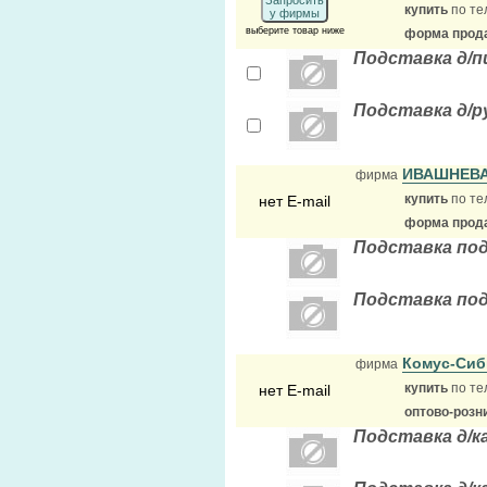
Запросить
купить
по те
у фирмы
выберите товар ниже
форма прода
Подставка д/
Подставка д/р
ИВАШНЕВА
фирма
купить
по те
нет E-mail
форма прода
Подставка под
Подставка под
Комус-Си
фирма
купить
по те
нет E-mail
оптово-розн
Подставка д/к