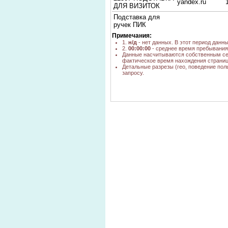
yandex.ru
ДЛЯ ВИЗИТОК
Подставка для
ручек ПИК
"Классика",
yandex.ru
Примечания:
круглая, серая
1.
н/д
- нет данных. В этот период данн
купить
2.
00:00:00
- среднее время пребывания 
Данные насчитываются собственным се
Brauberg большая
фактическое время нахождения страниц
подставка для
nova.rambler.ru
Детальные разрезы (гео, поведение пол
запросу.
книг,розница,купить
где в новосибирске
найти подставку
yandex.ru
для книг для
лежачего больного
подставка для
канцтоваров в виде
yandex.ru
зайца
Подставка для
yandex.ru
книг BRAUBERG
подстаки для
визиток
yandex.ru
новосибирск
подставка для
yandex.ru
бумаги
подставка для книг
yandex.ru
учебников