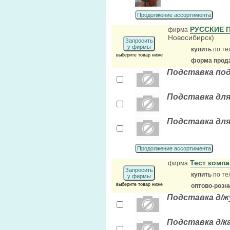
Продолжение ассортимента
РУССКИЕ 
фирма
Новосибирск)
Запросить
у фирмы
купить
по те
выберите товар ниже
форма прода
Подставка под 
Подставка для 
Подставка для 
Продолжение ассортимента
Тест комп
фирма
Запросить
купить
по те
у фирмы
выберите товар ниже
оптово-розн
Подставка д/ж
Подставка д/к