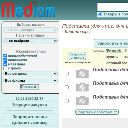
Товары в п
Выбрать раздел:
Подставка (для книг, для 
Канцтовары
Перейти к товару:
Запросить у в
Финсиб
, 
фирма
Показывать только:
Запросить
производителей
купить
по те
у фирмы
оптовиков
выберите товар ниже
оптовый по
магазины
с ценой
Подставка д/пи
Подставка д/пис
Подставка д/п
10.08.2026 22:37
Текущие закупки
Продолжение ассортимента
Запросить цены
Добавить фирму