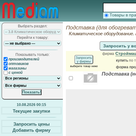
Товары в п
Выбрать раздел:
Подставка (для обогреват
Климатическое оборудование. 
Перейти к товару:
Запросить у в
Стройма
фирма
Показывать только:
Запросить
производителей
купить
по т
у фирмы
оптовиков
выберите товар ниже
форма прод
магазины
с ценой
Подставка (н
10.08.2026 00:15
Текущие закупки
Запросить цены
Добавить фирму