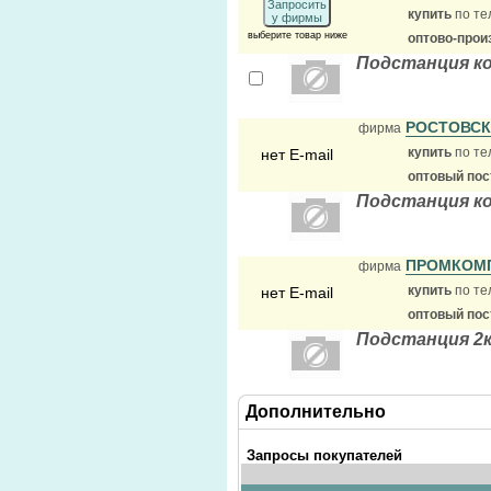
Запросить
купить
по те
у фирмы
выберите товар ниже
оптово-прои
Подстанция к
РОСТОВСК
фирма
купить
по те
нет E-mail
оптовый по
Подстанция к
ПРОМКОМ
фирма
купить
по те
нет E-mail
оптовый по
Подстанция 2
Дополнительно
Запросы покупателей