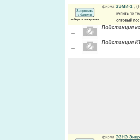
ЗЭМИ-1
, 
фирма
Запросить
купить
по те
у фирмы
выберите товар ниже
оптовый по
Подстанция к
Подстанция КТ
ЭЗНЭ Эне
фирма