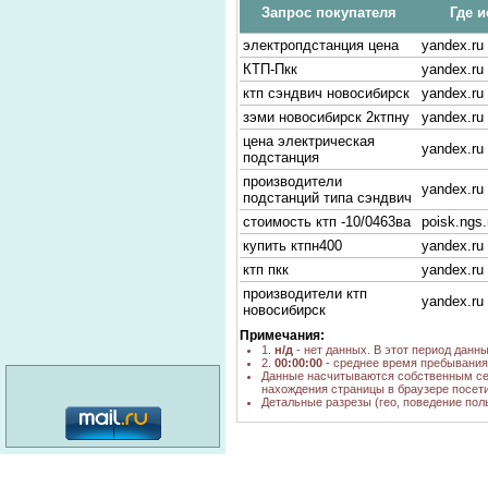
Запрос покупателя
Где и
электропдстанция цена
yandex.ru
КТП-Пкк
yandex.ru
ктп сэндвич новосибирск
yandex.ru
зэми новосибирск 2ктпну
yandex.ru
цена электрическая
yandex.ru
подстанция
производители
yandex.ru
подстанций типа сэндвич
стоимость ктп -10/0463ва
poisk.ngs.
купить ктпн400
yandex.ru
ктп пкк
yandex.ru
производители ктп
yandex.ru
новосибирск
2КТПНУ стоимость
yandex.ru
Примечания:
1.
н/д
- нет данных. В этот период данн
цены на электро
2.
00:00:00
- среднее время пребывания 
yandex.ru
подстанцию
Данные насчитываются собственным се
нахождения страницы в браузере посети
КТПН 250кВА цена
yandex.ru
Детальные разрезы (гео, поведение пол
стоимость аренды
yandex.ru
подстанции
КТПН цена
yandex.ru
категория: 16+
подстанции цена
yandex.ru