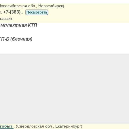
(Новосибирская обл
, Новосибирск)
+7-(383)..
л.
Посмотреть
ставщик
омплектная КТП
П-Б (блочная)
ргобыт
, (Свердловская обл
, Екатеринбург)