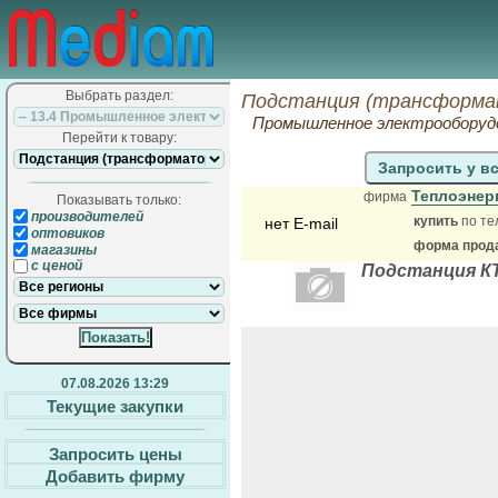
Выбрать раздел:
Подстанция (трансформат
Промышленное электрооборудо
Перейти к товару:
Запросить у в
Теплоэнер
фирма
Показывать только:
производителей
купить
по те
нет E-mail
оптовиков
форма прода
магазины
с ценой
Подстанция КТПН
07.08.2026 13:29
Текущие закупки
Запросить цены
Добавить фирму