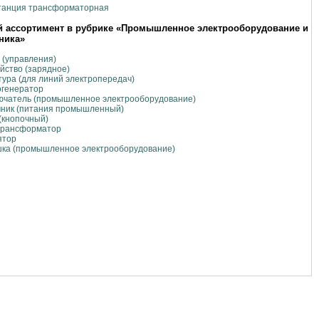
танция трансформаторная
 ассортимент в рубрике «Промышленное электрооборудование и
ника»
(управления)
йство (зарядное)
ура (для линий электропередач)
огенератор
ючатель (промышленное электрооборудование)
чник (питания промышленный)
(кнопочный)
трансформатор
ятор
шка (промышленное электрооборудование)