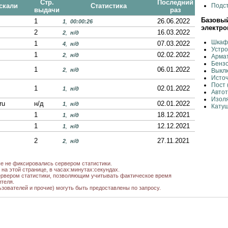
Стр.
Последний
скали
Статистика
Подс
выдачи
раз
Базовый
1
26.06.2022
1
,
00:00:26
электро
2
16.03.2022
2
,
н/д
Шкаф 
1
07.03.2022
4
,
н/д
Устро
1
02.02.2022
2
,
н/д
Армат
Бенз
1
06.01.2022
2
,
н/д
Выкл
Исто
Пост 
1
02.01.2022
1
,
н/д
Авто
Изол
ru
н/д
02.01.2022
1
,
н/д
Кату
1
18.12.2021
1
,
н/д
1
12.12.2021
1
,
н/д
2
27.11.2021
2
,
н/д
5
20.11.2021
1
,
н/д
ые не фиксировались сервером статистики.
на этой странице, в часах:минутах:секундах.
1
09.11.2021
2
,
н/д
рвером статистики, позволяющим учитывать фактическое время
теля.
1
31.10.2021
1
,
н/д
ьзователей и прочие) могуть быть предоставлены по запросу.
2
02.10.2021
2
,
н/д
1
01.10.2021
3
,
н/д
1
24.09.2021
1
,
н/д