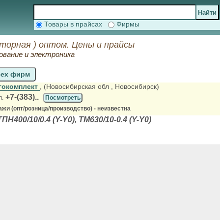
Товары в прайсах
Фирмы
орная ) оптом. Цены и прайсы
вание и электроника
сех фирм
гокомплект
, (Новосибирская обл
, Новосибирск)
+7-(383)..
л.
Посмотреть
жи (опт/розница/производство) - неизвестна
400/10/0.4 (Y-Y0), ТМ630/10-0.4 (Y-Y0)