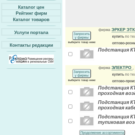
Каталог цен
Рейтинг фирм
Каталог товаров
ЭРКЕР ЭТ
фирма
Услуги портала
Запросить
купить
по те
у фирмы
выберите товар ниже
оптово-розн
Контакты редакции
Подстанция К
ЭЛЕКТРО
,
фирма
Запросить
купить
по те
у фирмы
выберите товар ниже
оптово-прои
Подстанция КТ
проходная возд
Подстанция КТ
проходная кабе
Подстанция КТ
тупиковая возд
Продолжение ассортимента