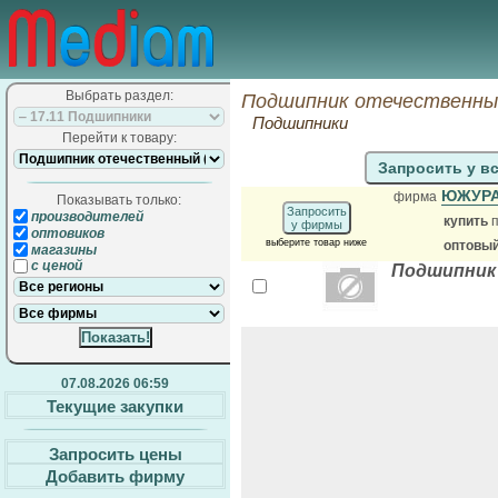
Выбрать раздел:
Подшипник отечественный
Подшипники
Перейти к товару:
Запросить у в
ЮЖУР
фирма
Показывать только:
Запросить
производителей
купить
п
у фирмы
оптовиков
выберите товар ниже
оптовый
магазины
с ценой
Подшипник
07.08.2026 06:59
Текущие закупки
Запросить цены
Добавить фирму