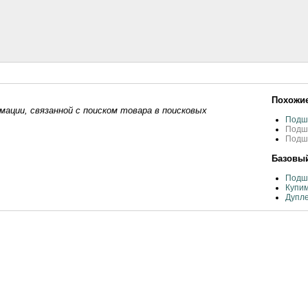
Похожие
ации, связанной с поиском товара в поисковых
Подш
Подш
Подши
Базовый
Подш
Купи
Дупл