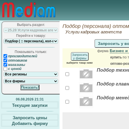
Выбрать раздел:
Подбор (персонала) оптом
Услуги кадровых агентств
Перейти к товару:
Запросить у в
Бизнес и
фирма
Показывать только:
Запросить
производителей
купить
по 
у фирмы
оптовиков
выберите товар ниже
оптово-ро
магазины
с ценой
Подбор техн
Подбор глав
Подбор мене
06.08.2026 21:31
Текущие закупки
Запросить цены
Добавить фирму