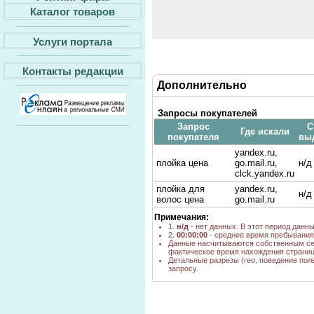
Каталог товаров
Услуги портала
Контакты редакции
Дополнительно
Запросы покупателей
Запрос
С
Где искали
покупателя
вы
yandex.ru,
плойка цена
go.mail.ru,
н/д
clck.yandex.ru
плойка для
yandex.ru,
н/д
волос цена
go.mail.ru
Примечания:
1.
н/д
- нет данных. В этот период данн
2.
00:00:00
- среднее время пребывания 
Данные насчитываются собственным се
фактическое время нахождения страниц
Детальные разрезы (гео, поведение пол
запросу.