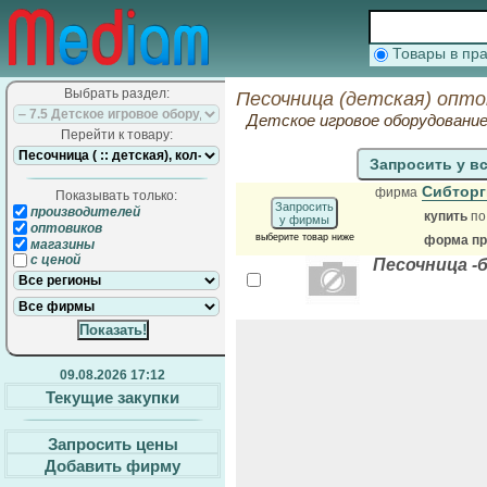
Товары в п
Выбрать раздел:
Песочница (детская) опто
Детское игровое оборудовани
Перейти к товару:
Запросить у в
Сибтор
фирма
Показывать только:
Запросить
производителей
купить
по
у фирмы
оптовиков
выберите товар ниже
форма пр
магазины
с ценой
Песочница -
09.08.2026 17:12
Текущие закупки
Запросить цены
Добавить фирму