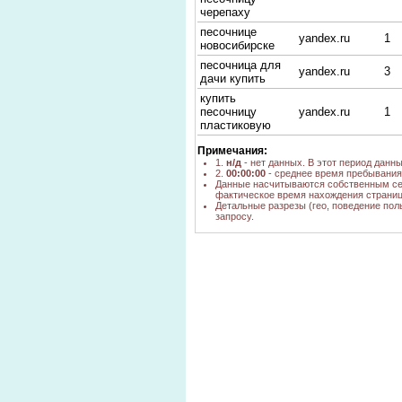
черепаху
песочнице
yandex.ru
1
новосибирске
песочница для
yandex.ru
3
дачи купить
купить
песочницу
yandex.ru
1
пластиковую
песочница
Примечания:
пластмас купить
yandex.ru
1
1.
н/д
- нет данных. В этот период данн
новосибирск
2.
00:00:00
- среднее время пребывания 
Данные насчитываются собственным се
куплю детские
фактическое время нахождения страниц
yandex.ru
1
песочницы
Детальные разрезы (гео, поведение пол
запросу.
песочница
yandex.ru
1
деревянная цена
столы-
песочницы
yandex.ru
1
купить
новосибирск
песочнецы для
yandex.ru
1
детей
игровое
оборудование
poisk.ngs.ru
н/д
песочница
песочница с