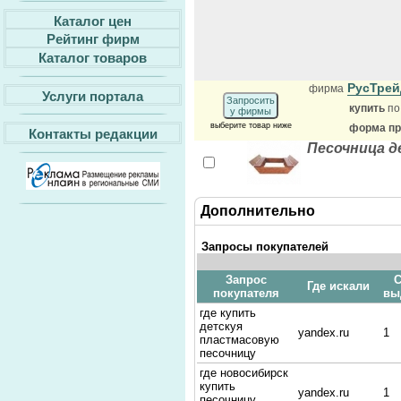
Каталог цен
Рейтинг фирм
Каталог товаров
РусТре
фирма
Услуги портала
Запросить
купить
по
у фирмы
выберите товар ниже
форма пр
Контакты редакции
Песочница д
Дополнительно
Запросы покупателей
Запрос
С
Где искали
покупателя
вы
где купить
детскуя
yandex.ru
1
пластмасовую
песочницу
где новосибирск
купить
yandex.ru
1
песочницу