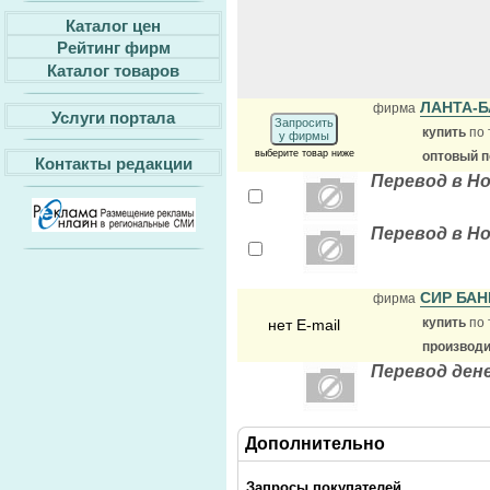
Каталог цен
Рейтинг фирм
Каталог товаров
ЛАНТА-Б
фирма
Услуги портала
Запросить
купить
по 
у фирмы
выберите товар ниже
оптовый 
Контакты редакции
Перевод в Н
Перевод в Н
СИР БА
фирма
купить
по 
нет E-mail
производ
Перевод ден
Дополнительно
Запросы покупателей