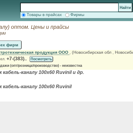
Товары в прайсах
Фирмы
налу) оптом. Цены и прайсы
ции
сех фирм
ктротехническая продукция ООО
, (Новосибирская обл
, Новосиб
+7-(383)..
тел.
Посмотреть
ажи (опт/розница/производство) - неизвестна
 кабель-каналу 100х60 Ruvinil и др.
 кабель-каналу 100х60 Ruvinil