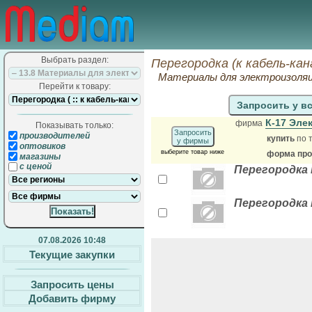
Выбрать раздел:
Перегородка (к кабель-ка
Материалы для электроизоля
Перейти к товару:
Запросить у в
К-17 Эле
фирма
Показывать только:
Запросить
производителей
купить
по 
у фирмы
оптовиков
выберите товар ниже
форма прод
магазины
с ценой
Перегородка к
Перегородка к
07.08.2026 10:48
Текущие закупки
Запросить цены
Добавить фирму