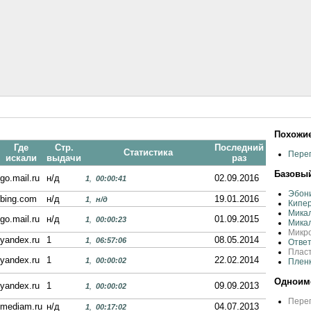
Похожие
Где
Стр.
Последний
Статистика
Перег
искали
выдачи
раз
Базовый
go.mail.ru
н/д
02.09.2016
1
,
00:00:41
Эбони
bing.com
н/д
19.01.2016
1
,
н/д
Кипер
Микал
go.mail.ru
н/д
01.09.2015
1
,
00:00:23
Микал
Микро
yandex.ru
1
08.05.2014
1
,
06:57:06
Ответ
Плас
yandex.ru
1
22.02.2014
1
,
00:00:02
Пленк
Одноиме
yandex.ru
1
09.09.2013
1
,
00:00:02
Перег
mediam.ru
н/д
04.07.2013
1
,
00:17:02