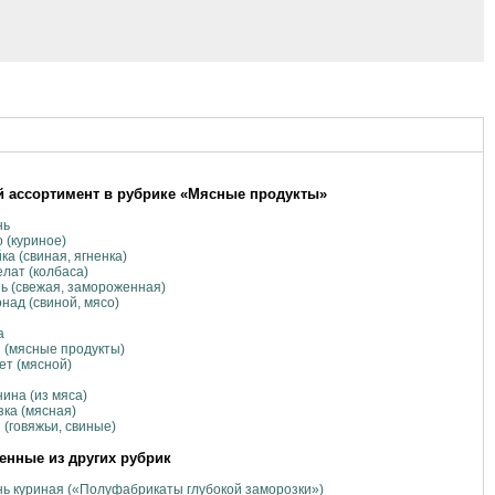
 ассортимент в рубрике «Мясные продукты»
нь
 (куриное)
ка (свиная, ягненка)
лат (колбаса)
ь (свежая, замороженная)
над (свиной, мясо)
а
 (мясные продукты)
т (мясной)
ина (из мяса)
ка (мясная)
 (говяжьи, свиные)
нные из других рубрик
ь куриная («Полуфабрикаты глубокой заморозки»)