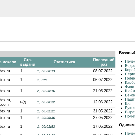
Базовый
Стр.
Последний
Пече
е искали
Статистика
выдачи
раз
Бедро
Корей
dex.ru
1
08.07.2022
1
,
00:00:13
Серве
Голен
dex.ru
1
06.07.2022
1
,
н/д
Карбо
Филе
dex.ru
1
21.06.2022
Шейк
2
,
00:00:16
Бекон
Паште
dex.ru,
н/д
12.06.2022
1
,
00:00:22
Шея
g.com
Бужен
dex.ru
1
31.05.2022
1
,
00:02:21
Вырез
Почки
dex.ru
1
27.05.2022
1
,
00:00:36
Одноиме
dex.ru
1
17.05.2022
1
,
00:01:53
Печен