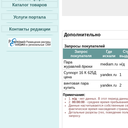
Каталог товаров
Услуги портала
Контакты редакции
Дополнительно
Запросы покупателей
Запрос
Где
Ст
покупателя
искали
выд
Пара
mediam.ru
н/д
журавлей.брюки
Суппорт 16 К 625Д
yandex.ru
1
цена
винтовая пара
yandex.ru
2
купить
Примечания:
1.
н/д
- нет данных. В этот период данн
2.
00:00:00
- среднее время пребывания 
Данные насчитываются собственным се
фактическое время нахождения страниц
Детальные разрезы (гео, поведение пол
запросу.