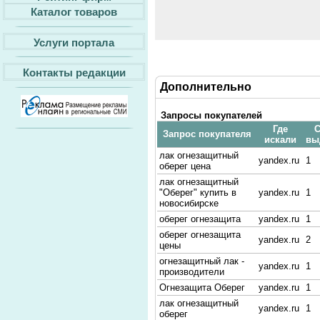
Каталог товаров
Услуги портала
Контакты редакции
Дополнительно
Запросы покупателей
Где
С
Запрос покупателя
искали
вы
лак огнезащитный
yandex.ru
1
оберег цена
лак огнезащитный
"Оберег" купить в
yandex.ru
1
новосибирске
оберег огнезащита
yandex.ru
1
оберег огнезащита
yandex.ru
2
цены
огнезащитный лак -
yandex.ru
1
производители
Огнезащита Оберег
yandex.ru
1
лак огнезащитный
yandex.ru
1
оберег