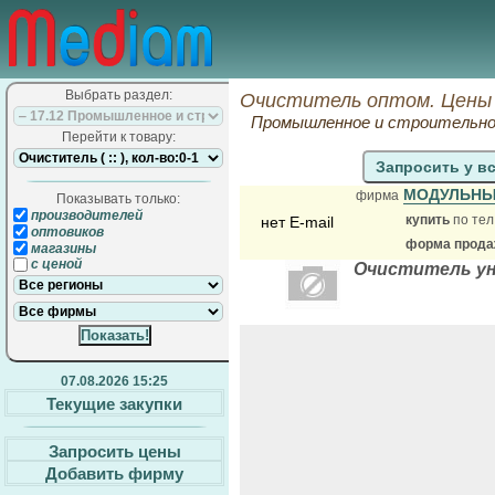
Выбрать раздел:
Очиститель оптом. Цены 
Промышленное и строительное
Перейти к товару:
Запросить у в
МОДУЛЬНЫ
фирма
Показывать только:
производителей
купить
по тел
нет E-mail
оптовиков
форма продаж
магазины
с ценой
Очиститель уни
07.08.2026 15:25
Текущие закупки
Запросить цены
Добавить фирму