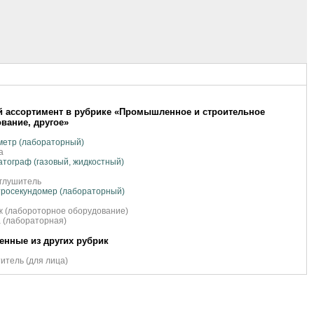
 ассортимент в рубрике «Промышленное и строительное
вание, другое»
метр (лабораторный)
а
тограф (газовый, жидкостный)
глушитель
росекундомер (лабораторный)
 (лабороторное оборудование)
 (лабораторная)
нные из других рубрик
итель (для лица)