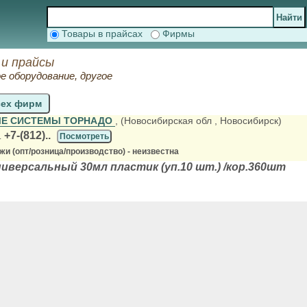
Товары в прайсах
Фирмы
и прайсы
 оборудование, другое
сех фирм
Е СИСТЕМЫ ТОРНАДО
, (Новосибирская обл
, Новосибирск)
+7-(812)..
.
Посмотреть
и (опт/розница/производство) - неизвестна
версальный 30мл пластик (уп.10 шт.) /кор.360шт