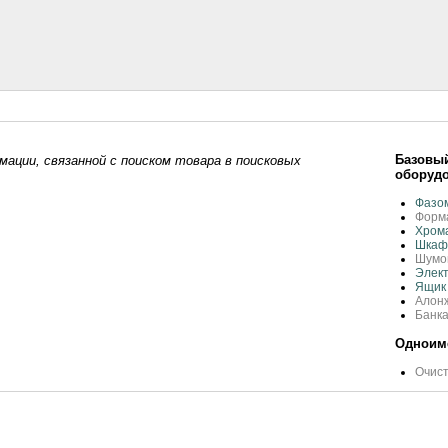
Базовый
ации, связанной с поиском товара в поисковых
оборудо
Фазо
Форм
Хрома
Шкаф
Шумо
Элект
Ящик
Алонж
Банка
Одноиме
Очист