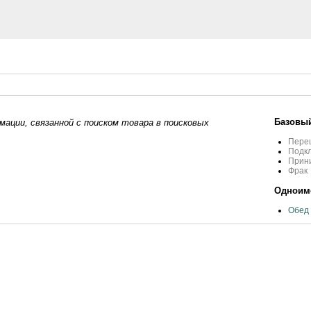
Базовый
ации, связанной с поиском товара в поисковых
Пере
Подк
Прин
Фрак
Одноиме
Обед 