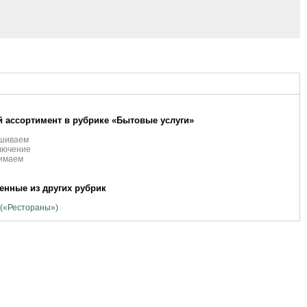
 ассортимент в рубрике «Бытовые услуги»
шиваем
лючение
имаем
нные из других рубрик
(«Рестораны»)