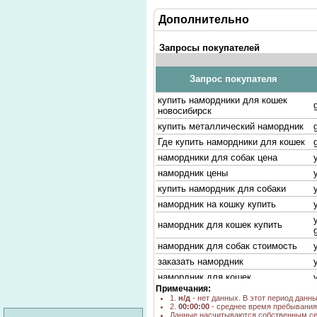
Дополнительно
Запросы покупателей
Запрос покупателя
купить намордники для кошек
новосибирск
купить металлический намордник
Где купить намордники для кошек
намордники для собак цена
намордник цены
купить намордник для собаки
намордник на кошку купить
намордник для кошек купить
намордник для собак стоимость
заказать намордник
намордник для кошек
Примечания:
Маска-намордник для кошек
1.
н/д
- нет данных. В этот период данн
2.
00:00:00
- среднее время пребывания 
НАМОРДНИК НА ЗАКАЗ
Данные насчитываются собственным се