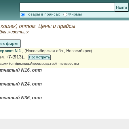
Товары в прайсах
Фирмы
я кошек) оптом. Цены и прайсы
для животных
сех фирм
ерская N 1
, (Новосибирская обл
, Новосибирск)
+7-(913)..
ел.
Посмотреть
ажи (опт/розница/производство) - неизвестна
етчатый N16, опт
етчатый N24, опт
етчатый N36, опт