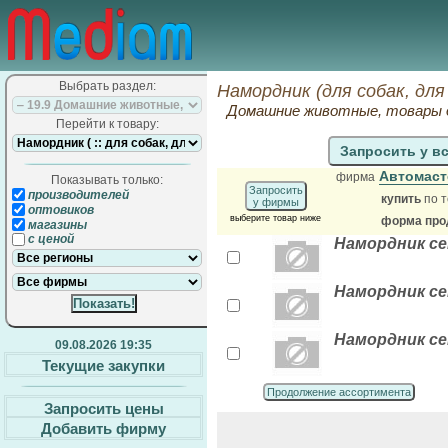
Выбрать раздел:
Намордник (для собак, дл
Домашние животные, товары 
Перейти к товару:
Запросить у в
Автомаст
фирма
Показывать только:
Запросить
производителей
купить
по т
у фирмы
оптовиков
выберите товар ниже
форма прод
магазины
с ценой
Намордник с
Намордник с
Намордник с
09.08.2026 19:35
Текущие закупки
Продолжение ассортимента
Запросить цены
Добавить фирму