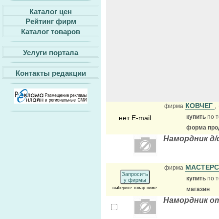
Каталог цен
Рейтинг фирм
Каталог товаров
Услуги портала
Контакты редакции
КОВЧЕГ
,
фирма
купить
по т
нет E-mail
форма прод
Намордник д/
МАСТЕРС
фирма
Запросить
купить
по т
у фирмы
выберите товар ниже
магазин
Намордник о