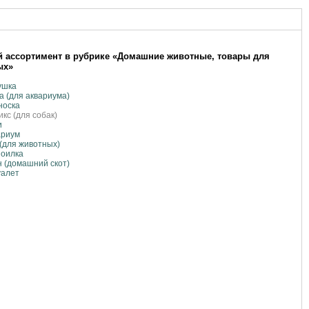
 ассортимент в рубрике «Домашние животные, товары для
ых»
ушка
а (для аквариума)
носка
кс (для собак)
и
ариум
(для животных)
поилка
 (домашний скот)
уалет