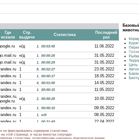
Базовый
животн
Где
Стр.
Последний
Статистика
искали
выдачи
раз
Корм
Коряг
google.ru
н/д
11.06.2022
1
,
00:03:45
Пере
Преми
go.mail.ru
н/д
31.05.2022
1
,
00:00:26
Рыбк
Терр
go.mail.ru
н/д
31.05.2022
1
,
00:00:29
Цепь 
yandex.ru
1
23.05.2022
Авто
8
,
00:02:27
Баран
yandex.ru
1
18.05.2022
1
,
00:00:17
Биот
yandex.ru
1
14.05.2022
4
,
00:01:00
yandex.ru
1
11.05.2022
1
,
00:00:15
yandex.ru,
н/д
10.05.2022
2
,
00:00:28
google.ru
yandex.ru
1
09.05.2022
1
,
00:00:10
yandex.ru
1
08.05.2022
1
,
н/д
yandex.ru
1
22.04.2022
1
,
00:31:49
yandex.ru
1
05.04.2022
1
,
00:05:09
ые не фиксировались сервером статистики.
на этой странице, в часах:минутах:секундах.
yandex.ru
2
07.03.2022
2
,
н/д
рвером статистики, позволяющим учитывать фактическое время