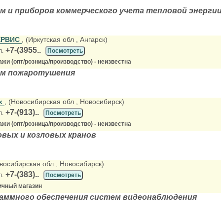
 и приборов коммерческого учета тепловой энерги
ЕРВИС
, (Иркутская обл
, Ангарск)
+7-(3955..
л.
Посмотреть
жи (опт/розница/производство) - неизвестна
м пожаротушения
ех
, (Новосибирская обл
, Новосибирск)
+7-(913)..
л.
Посмотреть
жи (опт/розница/производство) - неизвестна
вых и козловых кранов
овосибирская обл
, Новосибирск)
+7-(383)..
л.
Посмотреть
ичный магазин
аммного обеспечения систем видеонаблюдения