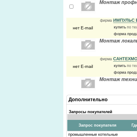
Монтаж проф
ИМПУЛЬС
фирма
купить
по те
нет E-mail
форма прода
Монтаж локал
САНТЕХМ
фирма
купить
по те
нет E-mail
форма прода
Монтаж техни
Дополнительно
Запросы покупателей
Запрос покупателя
Гд
промышленные котельные