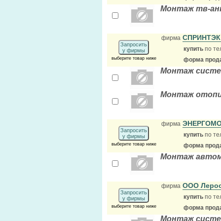
Монтаж тв-ан
СПРИНТЭ
фирма
Запросить
купить
по те
у фирмы
выберите товар ниже
форма прода
Монтаж систем
Монтаж отоп
ЭНЕРГОМ
фирма
Запросить
купить
по те
у фирмы
выберите товар ниже
форма прода
Монтаж автом
ООО Леро
фирма
Запросить
купить
по те
у фирмы
выберите товар ниже
форма прода
Монтаж систем