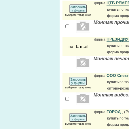
ЦТБ РЕМ
фирма
Запросить
купить
по те
у фирмы
выберите товар ниже
форма прода
Монтаж прочи
ПРЕЗИДИУ
фирма
купить
по те
нет E-mail
форма прода
Монтаж печат
ООО Спект
фирма
Запросить
купить
по те
у фирмы
выберите товар ниже
оптово-розн
Монтаж видео
ГОРОД
, (
фирма
Запросить
купить
по те
у фирмы
выберите товар ниже
форма прода