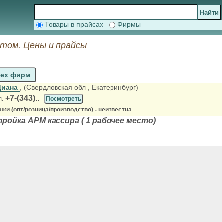
Товары в прайсах
Фирмы
птом. Цены и прайсы
сех фирм
Диана
, (Свердловская обл
, Екатеринбург)
+7-(343)..
л.
Посмотреть
жи (опт/розница/производство) - неизвестна
ройка АРМ кассира ( 1 рабочее место)