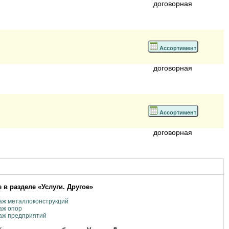
договорная
Ассортимент
договорная
Ассортимент
договорная
 в разделе «Услуги. Другое»
аж металлоконструкций
аж опор
аж предприятий