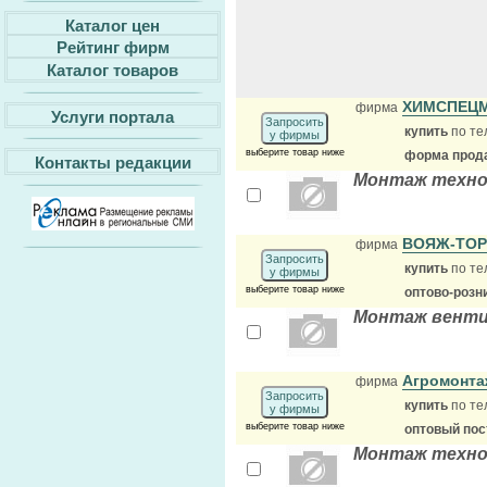
Каталог цен
Рейтинг фирм
Каталог товаров
ХИМСПЕЦ
фирма
Услуги портала
Запросить
купить
по те
у фирмы
выберите товар ниже
форма прода
Контакты редакции
Монтаж техно
ВОЯЖ-ТОР
фирма
Запросить
купить
по те
у фирмы
выберите товар ниже
оптово-розн
Монтаж венти
Агромонт
фирма
Запросить
купить
по те
у фирмы
выберите товар ниже
оптовый по
Монтаж техно