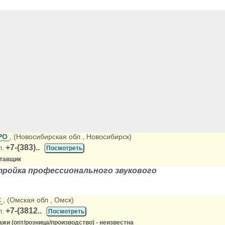
РО
, (Новосибирская обл
, Новосибирск)
+7-(383)..
л.
Посмотреть
ставщик
ройка профессионального звукового
С
, (Омская обл
, Омск)
+7-(3812..
л.
Посмотреть
жи (опт/розница/производство) - неизвестна