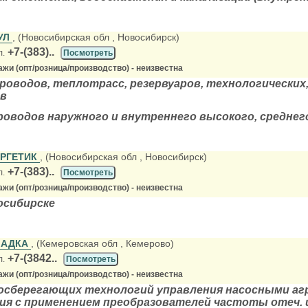
УЛ
, (Новосибирская обл
, Новосибирск)
+7-(383)..
л.
Посмотреть
жи (опт/розница/производство) - неизвестна
оводов, теплотрасс, резервуаров, технологических
в
оводов наружного и внутреннего высокого, среднего
РГЕТИК
, (Новосибирская обл
, Новосибирск)
+7-(383)..
л.
Посмотреть
жи (опт/розница/производство) - неизвестна
осибирске
ЛАДКА
, (Кемеровская обл
, Кемерово)
+7-(3842..
л.
Посмотреть
жи (опт/розница/производство) - неизвестна
осберегающих технологий управления насосными агр
я с применением преобразователей частоты отеч. 