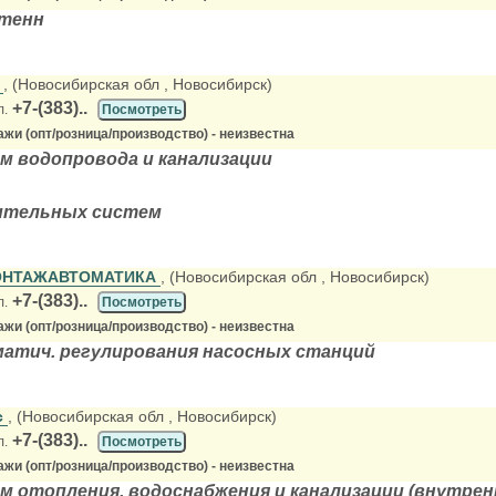
тенн
К
, (Новосибирская обл
, Новосибирск)
+7-(383)..
л.
Посмотреть
жи (опт/розница/производство) - неизвестна
 водопровода и канализации
ительных систем
ОНТАЖАВТОМАТИКА
, (Новосибирская обл
, Новосибирск)
+7-(383)..
л.
Посмотреть
жи (опт/розница/производство) - неизвестна
атич. регулирования насосных станций
с
, (Новосибирская обл
, Новосибирск)
+7-(383)..
л.
Посмотреть
жи (опт/розница/производство) - неизвестна
 отопления, водоснабжения и канализации (внутрен