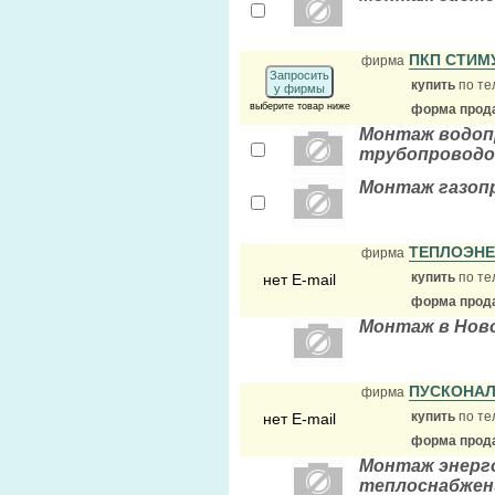
ПКП СТИМ
фирма
Запросить
купить
по те
у фирмы
выберите товар ниже
форма прода
Монтаж водопр
трубопроводо
Монтаж газопр
ТЕПЛОЭНЕ
фирма
купить
по те
нет E-mail
форма прода
Монтаж в Нов
ПУСКОНА
фирма
купить
по те
нет E-mail
форма прода
Монтаж энерг
теплоснабжени