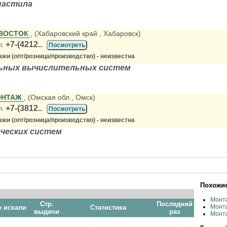
настила
 ВОСТОК
, (Хабаровский край
, Хабаровск)
+7-(4212..
л.
Посмотреть
жи (опт/розница/производство) - неизвестна
ьных вычислительных систем
ОНТАЖ
, (Омская обл
, Омск)
+7-(3812..
л.
Посмотреть
жи (опт/розница/производство) - неизвестна
ческих систем
Похожие
Монт
Стр.
Последний
Монт
е искали
Статистика
выдачи
раз
Монт