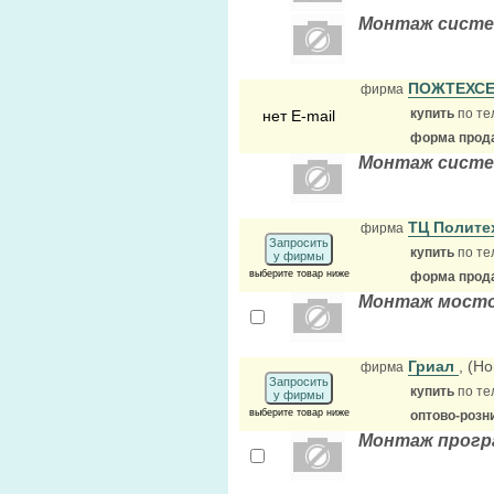
Монтаж систем
ПОЖТЕХС
фирма
купить
по те
нет E-mail
форма прода
Монтаж систе
ТЦ Полит
фирма
Запросить
купить
по те
у фирмы
выберите товар ниже
форма прода
Монтаж мосто
Гриал
, (Н
фирма
Запросить
купить
по те
у фирмы
выберите товар ниже
оптово-розн
Монтаж прогр