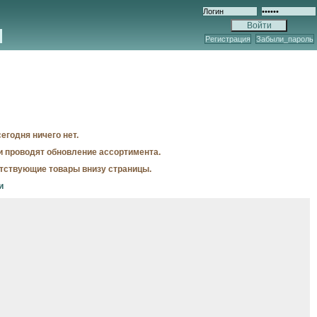
Регистрация
Забыли_пароль
егодня ничего нет.
и проводят обновление ассортимента.
утствующие товары внизу страницы.
и