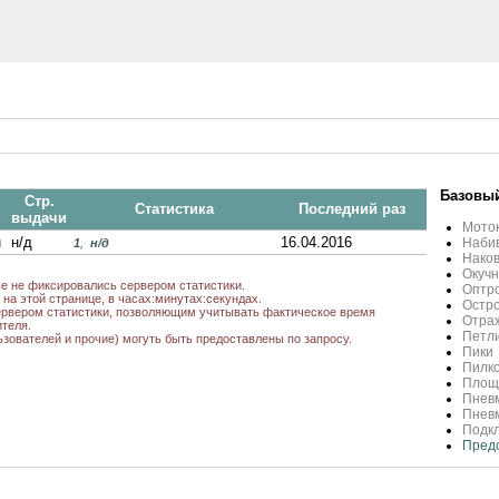
Базовый
Стр.
Статистика
Последний раз
выдачи
Мото
u
н/д
16.04.2016
Набив
1
,
н/д
Нако
Окучн
ые не фиксировались сервером статистики.
Оптро
на этой странице, в часах:минутах:секундах.
Остро
рвером статистики, позволяющим учитывать фактическое время
Отра
теля.
Петли
ьзователей и прочие) могуть быть предоставлены по запросу.
Пики
Пилко
Площ
Пневм
Пнев
Подкл
Пред