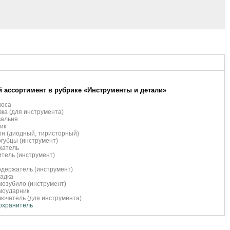
 ассортимент в рубрике «Инструменты и детали»
коса
ка (для инструмента)
вальня
ик
н (диодный, тиристорный)
губцы (инструмент)
жатель
тель (инструмент)
держатель (инструмент)
адка
озубило (инструмент)
моударник
ючатель (для инструмента)
охранитель