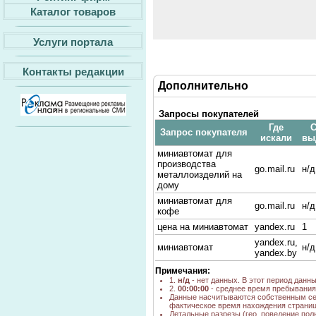
Каталог товаров
Услуги портала
Контакты редакции
Дополнительно
Запросы покупателей
Где
С
Запрос покупателя
искали
вы
миниавтомат для
производства
go.mail.ru
н/д
металлоизделий на
дому
миниавтомат для
go.mail.ru
н/д
кофе
цена на миниавтомат
yandex.ru
1
yandex.ru,
миниавтомат
н/д
yandex.by
Примечания:
1.
н/д
- нет данных. В этот период данн
2.
00:00:00
- среднее время пребывания 
Данные насчитываются собственным се
фактическое время нахождения страниц
Детальные разрезы (гео, поведение пол