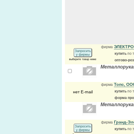
ЭЛЕКТР
фирма
Запросить
купить
по 
у фирмы
выберите товар ниже
оптово-ро
Металлорукав
Топс, О
фирма
купить
по 
нет E-mail
форма прод
Металлорука
Гранд-Э
фирма
Запросить
купить
по 
у фирмы