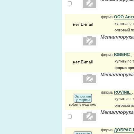
ООО Авто
фирма
купить
по 
нет E-mail
оптовый п
Металлорука
ЮВЕНС
,
фирма
купить
по 
нет E-mail
форма прод
Металлорука
RUVINIL
,
фирма
Запросить
купить
по 
у фирмы
выберите товар ниже
оптовый п
Металлорука
ДОБРАЯ
фирма