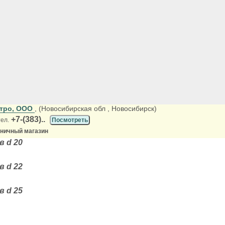
ктро, ООО
, (Новосибирская обл
, Новосибирск)
+7-(383)..
тел.
Посмотреть
зничный магазин
 d 20
 d 22
 d 25