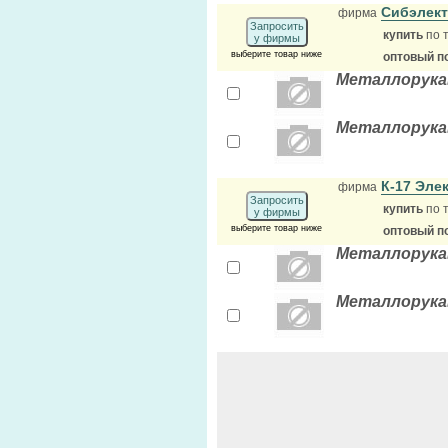
Сибэлек
фирма
Запросить
купить
по 
у фирмы
выберите товар ниже
оптовый п
Металлорукав 
Металлорукав 
К-17 Эле
фирма
Запросить
купить
по 
у фирмы
выберите товар ниже
оптовый п
Металлорукав
Металлорука