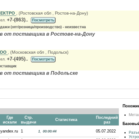
ЛЕКТРО
, (Ростовская обл
, Ростов-на-Дону)
+7-(863)..
тел.
Посмотреть
ажи (опт/розница/производство) - неизвестна
в от поставщика в Ростове-на-Дону
ООО
, (Московская обл
, Подольск)
+7-(495)..
тел.
Посмотреть
оставщик
в от поставщика в Подольске
Похожие
Мета
Где
Стр.
Последний
Статистика
искали
выдачи
раз
Базовый
yandex.ru
1
05.07.2022
1
,
00:00:44
Разъе
Устро