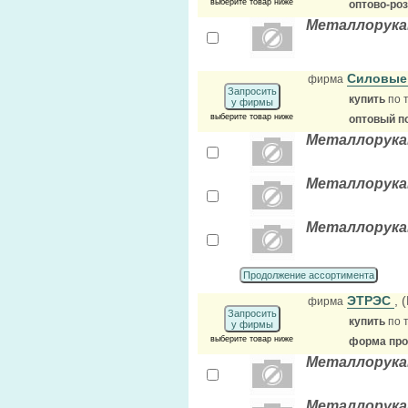
выберите товар ниже
оптово-ро
Металлорукав
Силовые
фирма
Запросить
купить
по 
у фирмы
выберите товар ниже
оптовый п
Металлорукав
Металлорукав
Металлорукав
Продолжение ассортимента
ЭТРЭС
, 
фирма
Запросить
купить
по 
у фирмы
выберите товар ниже
форма прод
Металлорука
Металлорука