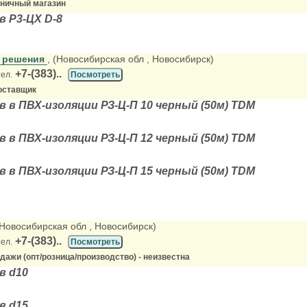
зничный магазин
 Р3-ЦХ D-8
 решения
, (Новосибирская обл
, Новосибирск)
+7-(383)..
тел.
Посмотреть
оставщик
 в ПВХ-изоляции РЗ-Ц-П 10 черный (50м) TDM
 в ПВХ-изоляции РЗ-Ц-П 12 черный (50м) TDM
 в ПВХ-изоляции РЗ-Ц-П 15 черный (50м) TDM
(Новосибирская обл
, Новосибирск)
+7-(383)..
тел.
Посмотреть
ажи (опт/розница/производство) - неизвестна
в d10
в d15