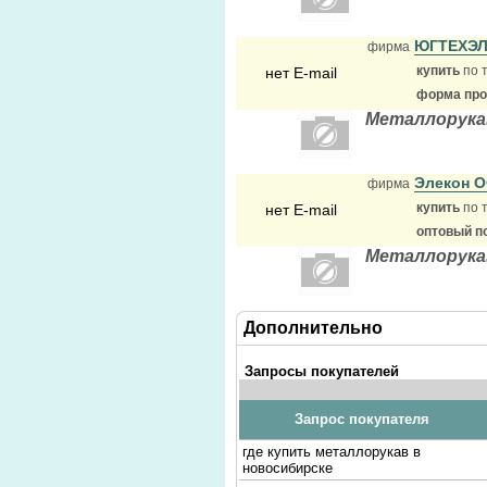
ЮГТЕХЭ
фирма
купить
по 
нет E-mail
форма прод
Металлорука
Элекон 
фирма
купить
по 
нет E-mail
оптовый п
Металлорука
Дополнительно
Запросы покупателей
Запрос покупателя
где купить металлорукав в
новосибирске