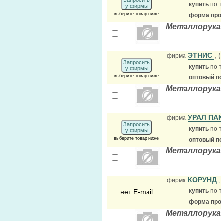
Запросить
купить
по 
у фирмы
выберите товар ниже
форма прод
Металлорука
ЭТНИС
, 
фирма
Запросить
купить
по 
у фирмы
выберите товар ниже
оптовый п
Металлорука
УРАЛ ПА
фирма
Запросить
купить
по 
у фирмы
выберите товар ниже
оптовый п
Металлорука
КОРУНД
фирма
купить
по 
нет E-mail
форма прод
Металлорука