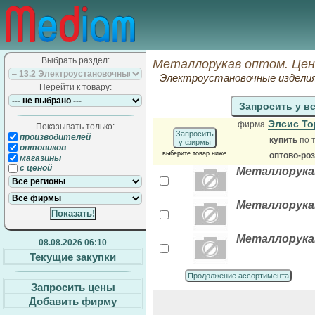
Выбрать раздел:
Металлорукав оптом. Цен
Электроустановочные издели
Перейти к товару:
Запросить у в
Элсис Т
фирма
Показывать только:
Запросить
производителей
купить
по 
у фирмы
оптовиков
выберите товар ниже
оптово-ро
магазины
с ценой
Металлорукав
Металлорукав
Металлорукав
08.08.2026 06:10
Текущие закупки
Продолжение ассортимента
Запросить цены
Добавить фирму