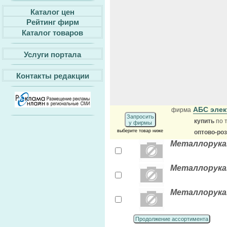
Каталог цен
Рейтинг фирм
Каталог товаров
Услуги портала
Контакты редакции
АБС эле
фирма
Запросить
купить
по 
у фирмы
выберите товар ниже
оптово-ро
Металлорукав
Металлорукав
Металлорукав
Продолжение ассортимента