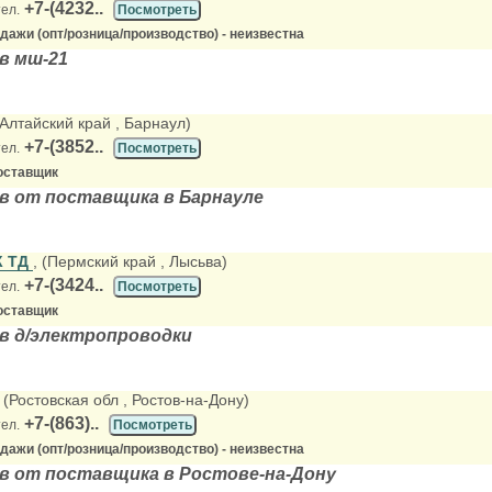
+7-(4232..
тел.
Посмотреть
ажи (опт/розница/производство) - неизвестна
в мш-21
(Алтайский край
, Барнаул)
+7-(3852..
тел.
Посмотреть
оставщик
в от поставщика в Барнауле
К ТД
, (Пермский край
, Лысьва)
+7-(3424..
тел.
Посмотреть
оставщик
в д/электропроводки
, (Ростовская обл
, Ростов-на-Дону)
+7-(863)..
тел.
Посмотреть
ажи (опт/розница/производство) - неизвестна
в от поставщика в Ростове-на-Дону