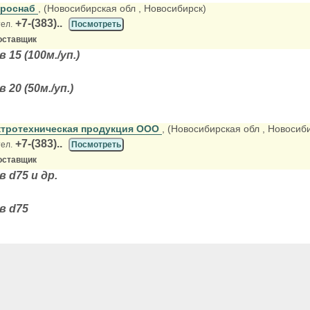
троснаб
, (Новосибирская обл
, Новосибирск)
+7-(383)..
тел.
Посмотреть
оставщик
15 (100м./уп.)
20 (50м./уп.)
ктротехническая продукция ООО
, (Новосибирская обл
, Новосиб
+7-(383)..
тел.
Посмотреть
оставщик
 d75 и др.
в d75