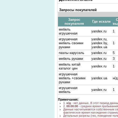
Запросы покупателей
Запрос
С
Где искали
покупателя
вы
мебель
yandex.ru
1
игрушечная
игрушечная
yandex.ru,
мебель своими
yandex.by,
1
руками
yandex.ua
пазлы карусель
yandex.ru
5
мебель руками
yandex.ru
3
мебель китай
yandex.ru
1
каталог цен
игрушечная
мебель +своими
yandex.ua
н/д
руками
игрушeчнaя
yandex.ru
1
мeбeль
игра мебель
yandex.ru
1
Примечания:
игрушачные
1.
н/д
- нет данных. В этот период данн
yandex.ru
1
2.
00:00:00
- среднее время пребывания 
мебели
Данные насчитываются собственным се
фактическое время нахождения страниц
игрушка мебель
yandex.ru
1
Детальные разрезы (гео, поведение пол