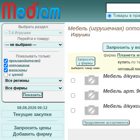
Товары в п
Выбрать раздел:
Мебель (игрушечная) опто
Игрушки
Перейти к товару:
Запросить у в
Планета 
фирма
Показывать только:
Запросить
производителей
купить
по т
у фирмы
оптовиков
выберите товар ниже
оптовый по
магазины
с ценой
Мебель д/куко
Мебель арт. 9
Мебель д/куко
08.08.2026 06:12
Текущие закупки
Продолжение ассортимента
Запросить цены
Добавить фирму