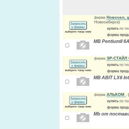
Новосел, 
фирма
Новосибирск)
Запросить
у фирмы
купить
по те
выберите товар ниже
форма прода
MB PentiumII 
ЭР-СТАЙЛ
фирма
Запросить
купить
по те
у фирмы
выберите товар ниже
форма прода
MB ABIT LX6 Int
АЛЬКОМ
,
фирма
Запросить
купить
по те
у фирмы
выберите товар ниже
форма прода
Mb от поставщ