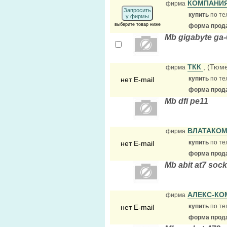
КОМПАНИ
фирма
Запросить
купить
по те
у фирмы
выберите товар ниже
форма прода
Mb gigabyte ga-
ТКК
, (Тюм
фирма
купить
по те
нет E-mail
форма прода
Mb dfi pe11
ВЛАТАКО
фирма
купить
по те
нет E-mail
форма прода
Mb abit at7 sock
АЛЕКС-К
фирма
купить
по те
нет E-mail
форма прода