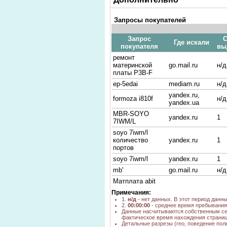
Запросы покупателей
Запрос
С
Где искали
покупателя
вы
ремонт
материнской
go.mail.ru
н/д
платы Р3В-F
ep-5edai
mediam.ru
н/д
yandex.ru,
formoza i810f
н/д
yandex.ua
MBR-SOYO
yandex.ru
1
7IWM/L
soyo 7iwm/l
количество
yandex.ru
1
портов
soyo 7iwm/l
yandex.ru
1
mb'
go.mail.ru
н/д
Матплата abit
KT7A-raid Socket
yandex.ru
1
Примечания:
A AGP ATX цена
1.
н/д
- нет данных. В этот период данн
2.
00:00:00
- среднее время пребывания 
Canyon 9B2AS
yandex.kz
1
Данные насчитываются собственным се
фактическое время нахождения страниц
формоза i810F
yandex.ru
1
Детальные разрезы (гео, поведение пол