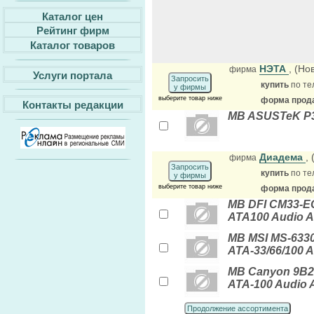
Каталог цен
Рейтинг фирм
Каталог товаров
НЭТА
, (Но
фирма
Услуги портала
Запросить
купить
по те
у фирмы
выберите товар ниже
форма прода
Контакты редакции
MB ASUSTeK P3B
Диадема
,
фирма
Запросить
купить
по те
у фирмы
выберите товар ниже
форма прода
MB DFI CM33-EC
ATA100 Audio 
MB MSI MS-633
ATA-33/66/100 
MB Canyon 9B2A
ATA-100 Audio 
Продолжение ассортимента