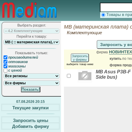
Товары в п
Выбрать раздел:
MB (материнская плата) 
Комплектующие
Перейти к товару:
Запросить у в
НОВИНТЕХ
фирма
Показывать только:
Запросить
производителей
купить
по те
у фирмы
оптовиков
выберите товар ниже
форма прода
магазины
с ценой
MB Asus P3B-F 
Side bus)
07.08.2026 20:15
Текущие закупки
Запросить цены
Добавить фирму