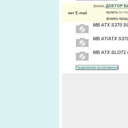
ДОКТОР Б
фирма
купить
по те
нет E-mail
форма прода
MB ATX S370 SOY
MB AT/ATX S370
MB ATX SLOT1 
Продолжение ассортимента