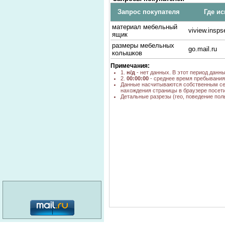
Запрос покупателя
Где ис
материал мебельный
viview.insp
ящик
размеры мебельных
go.mail.ru
колышков
Примечания:
1.
н/д
- нет данных. В этот период данн
2.
00:00:00
- среднее время пребывания 
Данные насчитываются собственным се
нахождения страницы в браузере посети
Детальные разрезы (гео, поведение пол