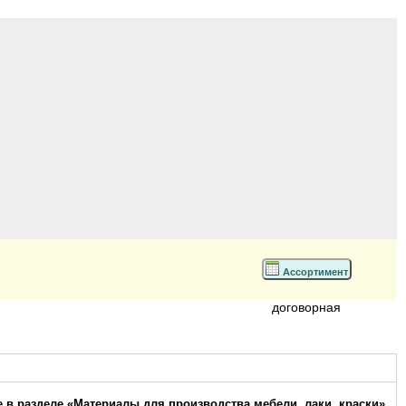
Ассортимент
договорная
 в разделе «Материалы для производства мебели. лаки, краски»