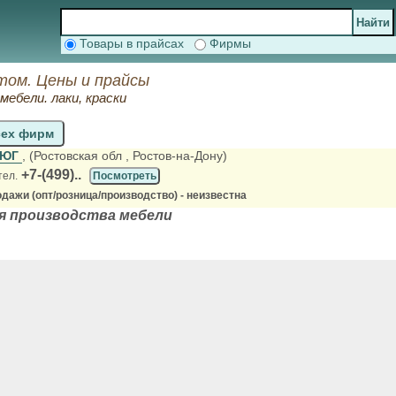
Товары в прайсах
Фирмы
том. Цены и прайсы
ебели. лаки, краски
сех фирм
-ЮГ
, (Ростовская обл
, Ростов-на-Дону)
+7-(499)..
тел.
Посмотреть
дажи (опт/розница/производство) - неизвестна
я производства мебели