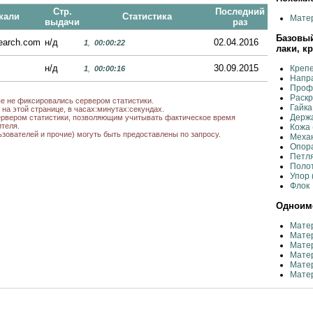
Стр.
Последний
кали
Статистика
Мате
выдачи
раз
Базовый
search.com
н/д
02.04.2016
1
,
00:00:22
лаки, к
н/д
30.09.2015
Крепе
1
,
00:00:16
Напр
Профи
Раскр
ые не фиксировались сервером статистики.
Гайка
на этой странице, в часах:минутах:секундах.
Держа
рвером статистики, позволяющим учитывать фактическое время
теля.
Кожа 
ьзователей и прочие) могуть быть предоставлены по запросу.
Меха
Опора
Петля
Полот
Упор 
Флок
Одноиме
Матер
Мате
Матер
Матер
Матер
Матер