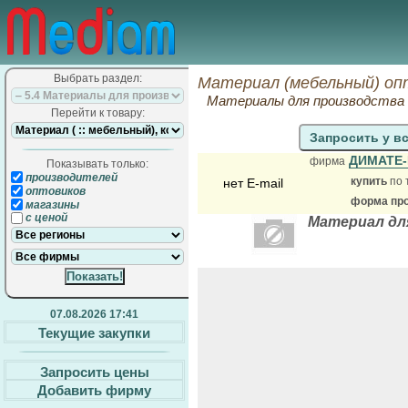
Выбрать раздел:
Материал (мебельный) оп
Материалы для производства м
Перейти к товару:
Запросить у в
ДИМАТЕ
фирма
Показывать только:
производителей
купить
по 
нет E-mail
оптовиков
форма про
магазины
с ценой
Материал дл
07.08.2026 17:41
Текущие закупки
Запросить цены
Добавить фирму