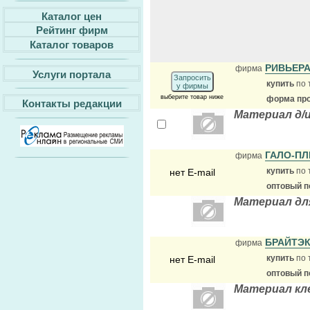
Каталог цен
Рейтинг фирм
Каталог товаров
РИВЬЕР
фирма
Услуги портала
Запросить
купить
по 
у фирмы
выберите товар ниже
форма про
Контакты редакции
Материал д/
ГАЛО-П
фирма
купить
по 
нет E-mail
оптовый п
Материал дл
БРАЙТЭ
фирма
купить
по 
нет E-mail
оптовый п
Материал кл