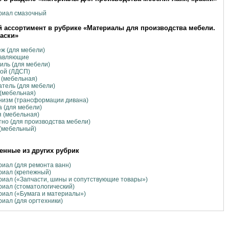
риал смазочный
 ассортимент в рубрике «Материалы для производства мебели.
раски»
ж (для мебели)
авляющие
ль (для мебели)
ой (ЛДСП)
 (мебельная)
тель (для мебели)
(мебельная)
низм (трансформации дивана)
 (для мебели)
 (мебельная)
но (для производства мебели)
(мебельный)
нные из других рубрик
иал (для ремонта ванн)
риал (крепежный)
иал («Запчасти, шины и сопутствующие товары»)
иал (стоматологический)
иал («Бумага и материалы»)
иал (для оргтехники)