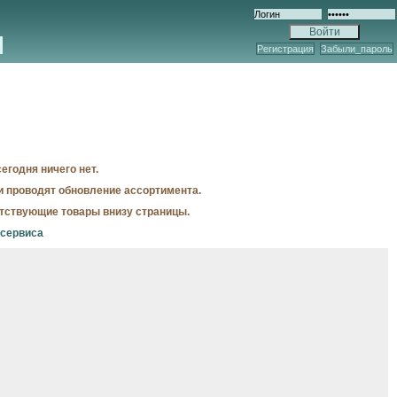
Регистрация
Забыли_пароль
егодня ничего нет.
и проводят обновление ассортимента.
утствующие товары внизу страницы.
осервиса