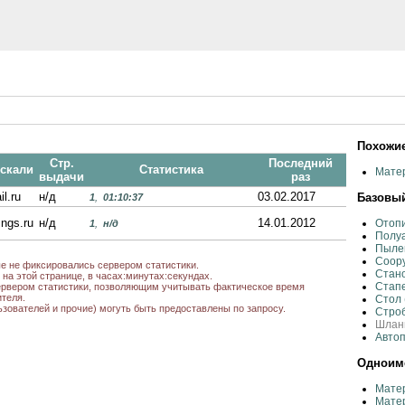
Похожие
Стр.
Последний
искали
Статистика
Мате
выдачи
раз
il.ru
н/д
03.02.2017
Базовый
1
,
01:10:37
.ngs.ru
н/д
14.01.2012
Отоп
1
,
н/д
Полу
Пыле
Соору
ые не фиксировались сервером статистики.
Стан
на этой странице, в часах:минутах:секундах.
Стап
рвером статистики, позволяющим учитывать фактическое время
теля.
Стол
ьзователей и прочие) могуть быть предоставлены по запросу.
Строб
Шланг
Автоп
Одноиме
Матер
Матер