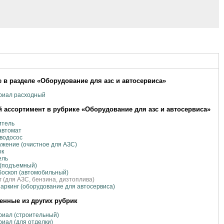
 в разделе «Оборудование для азс и автосервиса»
риал расходный
 ассортимент в рубрике «Оборудование для азс и автосервиса»
итель
автомат
водосос
жение (очистное для АЗС)
ок
ель
 (подъемный)
оскоп (автомобильный)
 (для АЗС, бензина, дизтоплива)
аркинг (оборудование для автосервиса)
нные из других рубрик
иал (строительный)
иал (для отделки)