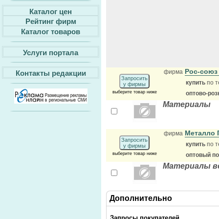
Каталог цен
Рейтинг фирм
Каталог товаров
Услуги портала
Рос-сою
фирма
Контакты редакции
Запросить
купить
по т
у фирмы
выберите товар ниже
оптово-роз
Материалы
Металло 
фирма
Запросить
купить
по т
у фирмы
выберите товар ниже
оптовый п
Материалы ве
Дополнительно
Запросы покупателей