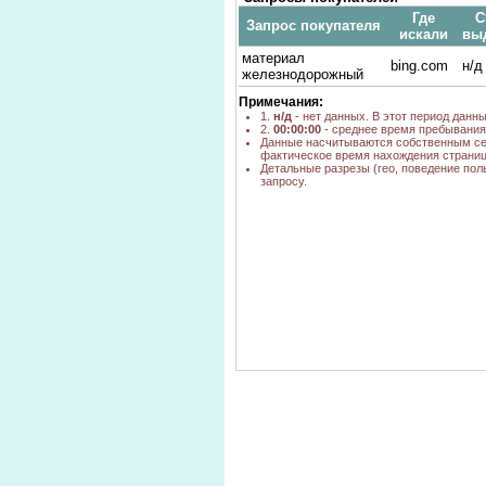
Где
С
Запрос покупателя
искали
вы
материал
bing.com
н/д
железнодорожный
Примечания:
1.
н/д
- нет данных. В этот период данн
2.
00:00:00
- среднее время пребывания 
Данные насчитываются собственным се
фактическое время нахождения страниц
Детальные разрезы (гео, поведение пол
запросу.