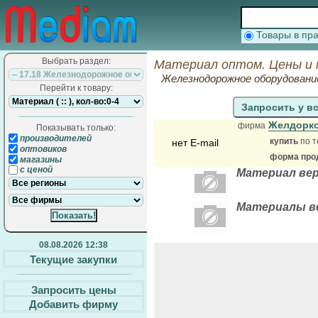
Товары в п
Выбрать раздел:
Материал оптом. Цены и 
Железнодорожное оборудован
Перейти к товару:
Запросить у в
Желдорк
фирма
Показывать только:
производителей
купить
по т
нет E-mail
оптовиков
форма прод
магазины
с ценой
Материал вер
Материалы в
08.08.2026 12:38
Текущие закупки
Запросить цены
Добавить фирму