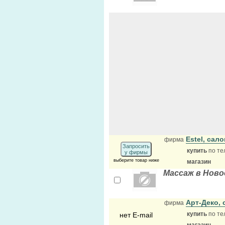
Estel, сал
фирма
Запросить
купить
по те
у фирмы
выберите товар ниже
магазин
Массаж в Ново
Арт-Деко,
фирма
купить
по те
нет E-mail