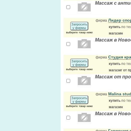
Массаж с ант
Лидер спо
фирма
Запросить
купить
по те
у фирмы
выберите товар ниже
магазин
Массаж в Ново
Студия кр
фирма
Запросить
купить
по те
у фирмы
выберите товар ниже
магазиг от 
Массаж от про
Malina stu
фирма
Запросить
купить
по те
у фирмы
выберите товар ниже
магазин
Массаж в Ново
Гармония 