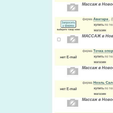
Массаж в Ново
Аватара
, 
фирма
Запросить
купить
по те
у фирмы
выберите товар ниже
магазин
МАССАЖ в Нов
Точка опо
фирма
купить
по те
нет E-mail
магазин
Массаж в Ново
Ноэль Сал
фирма
купить
по те
нет E-mail
магазин
Массаж в Ново