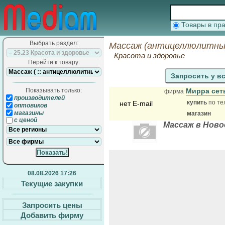
Товары в п
Выбрать раздел:
Массаж (антицеллюлитный
Красота и здоровье
Перейти к товару:
Запросить у в
Показывать только:
Мирра сет
фирма
производителей
купить
по те
нет E-mail
оптовиков
магазины
магазин
с ценой
Массаж в Ново
08.08.2026 17:26
Текущие закупки
Запросить цены
Добавить фирму