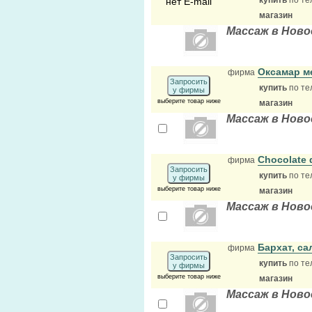
купить
по те
нет E-mail
магазин
Массаж в Ново
Оксамар м
фирма
Запросить
купить
по те
у фирмы
выберите товар ниже
магазин
Массаж в Ново
Chocolate
фирма
Запросить
купить
по те
у фирмы
выберите товар ниже
магазин
Массаж в Ново
Бархат, с
фирма
Запросить
купить
по те
у фирмы
выберите товар ниже
магазин
Массаж в Ново