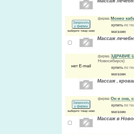
Массаж лечеб
Монео каб
фирма
Запросить
купить
по те
у фирмы
выберите товар ниже
магазин
Массаж лечеб
ЗДРАВИЕ 
фирма
Новосибирск)
нет E-mail
купить
по те
магазин
Массаж , кров
Он и она, 
фирма
Запросить
купить
по те
у фирмы
выберите товар ниже
магазин
Массаж в Ново