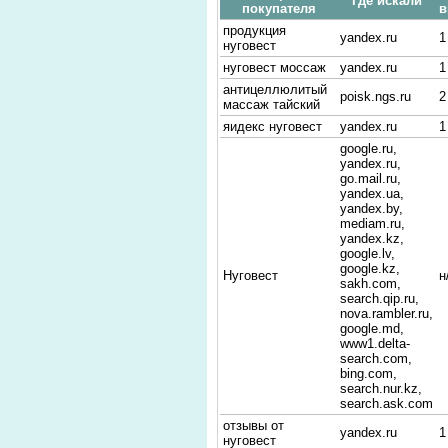
Где искали
покупателя
в
продукция
yandex.ru
1
нуговест
нуговест моссаж
yandex.ru
1
антицеллюлитый
poisk.ngs.ru
2
массаж тайский
яидекс нуговест
yandex.ru
1
google.ru,
yandex.ru,
go.mail.ru,
yandex.ua,
yandex.by,
mediam.ru,
yandex.kz,
google.lv,
google.kz,
Нуговест
н
sakh.com,
search.qip.ru,
nova.rambler.ru,
google.md,
www1.delta-
search.com,
bing.com,
search.nur.kz,
search.ask.com
отзывы от
yandex.ru
1
нуговест