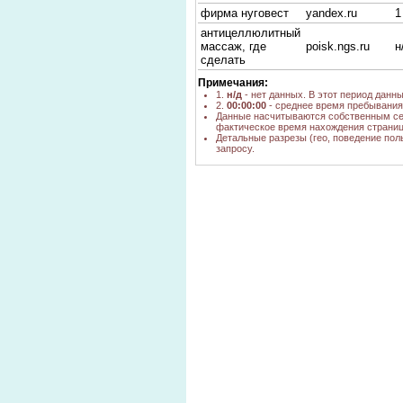
фирма нуговест
yandex.ru
1
антицеллюлитный
массаж, где
poisk.ngs.ru
н
сделать
Примечания:
1.
н/д
- нет данных. В этот период данн
2.
00:00:00
- среднее время пребывания 
Данные насчитываются собственным се
фактическое время нахождения страниц
Детальные разрезы (гео, поведение пол
запросу.