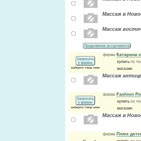
Массаж в Ново
Массаж восто
Продолжение ассортимента
Катарина 
фирма
Запросить
купить
по те
у фирмы
выберите товар ниже
магазин
Массаж анти
Fashion P
фирма
Запросить
купить
по те
у фирмы
выберите товар ниже
магазин
Массаж в Ново
Плюх детс
фирма