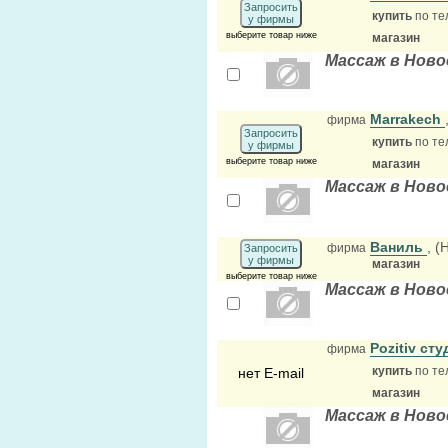
Запросить
купить
по те
у фирмы
выберите товар ниже
магазин
Массаж в Ново
Marrakech
фирма
Запросить
купить
по те
у фирмы
выберите товар ниже
магазин
Массаж в Ново
Ваниль
, 
фирма
Запросить
у фирмы
магазин
выберите товар ниже
Массаж в Ново
Pozitiv ст
фирма
купить
по те
нет E-mail
магазин
Массаж в Ново