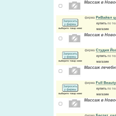
Массаж в Ново
РиВайвл ц
фирма
Запросить
купить
по те
у фирмы
выберите товар ниже
магазин
Массаж в Ново
Студия Йо
фирма
Запросить
купить
по те
у фирмы
выберите товар ниже
магазин
Массаж лечеб
Full Beaut
фирма
Запросить
купить
по те
у фирмы
выберите товар ниже
магазин
Массаж в Ново
Бастет, с
фирма