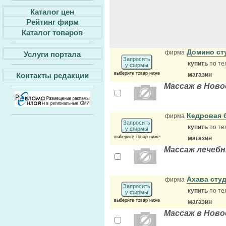
Каталог цен
Рейтинг фирм
Каталог товаров
Домино ст
фирма
Услуги портала
Запросить
купить
по те
у фирмы
выберите товар ниже
Контакты редакции
магазин
Массаж в Ново
Кедровая 
фирма
Запросить
купить
по те
у фирмы
выберите товар ниже
магазин
Массаж лечеб
Ахава сту
фирма
Запросить
купить
по те
у фирмы
выберите товар ниже
магазин
Массаж в Ново