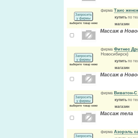
Tаис женс
фирма
Запросить
купить
по те
у фирмы
выберите товар ниже
магазин
Массаж в Ново
Фитнес Др
фирма
Новосибирск)
Запросить
у фирмы
купить
по те
выберите товар ниже
магазин
Массаж в Ново
Виватон-С
фирма
Запросить
купить
по те
у фирмы
выберите товар ниже
магазин
Массаж тела
Азорэль с
фирма
Запросить