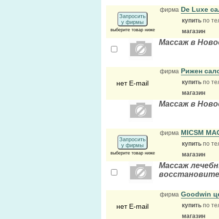
De Luxe с
фирма
Запросить
купить
по те
у фирмы
выберите товар ниже
магазин
Массаж в Ново
Рижен сал
фирма
купить
по те
нет E-mail
магазин
Массаж в Ново
MICSM М
фирма
Запросить
купить
по те
у фирмы
выберите товар ниже
магазин
Массаж лечеб
восстановите
Goodwin ц
фирма
купить
по те
нет E-mail
магазин