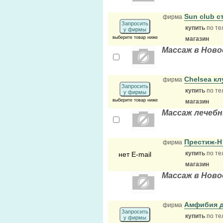
Sun club с
фирма
Запросить
купить
по те
у фирмы
выберите товар ниже
магазин
Массаж в Ново
Chelsea к
фирма
Запросить
купить
по те
у фирмы
выберите товар ниже
магазин
Массаж лечеб
Престиж-Н
фирма
купить
по те
нет E-mail
магазин
Массаж в Ново
Амфибия д
фирма
Запросить
купить
по те
у фирмы