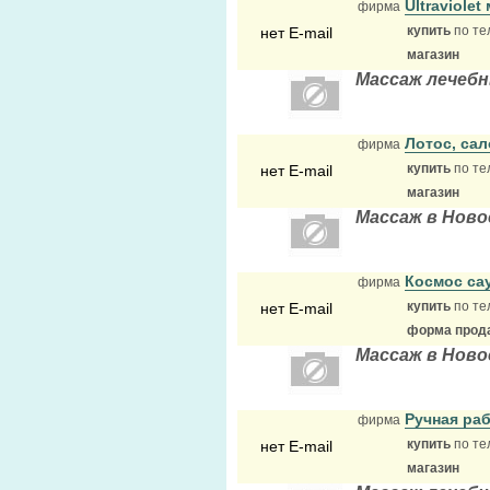
Ultraviole
фирма
купить
по те
нет E-mail
магазин
Массаж лечеб
Лотос, са
фирма
купить
по те
нет E-mail
магазин
Массаж в Ново
Космос са
фирма
купить
по те
нет E-mail
форма прода
Массаж в Ново
Ручная ра
фирма
купить
по те
нет E-mail
магазин