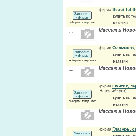
Beautiful 
фирма
Запросить
купить
по те
у фирмы
выберите товар ниже
магазин
Массаж в Ново
Фламинго,
фирма
Запросить
купить
по те
у фирмы
выберите товар ниже
магазин
Массаж в Ново
Фунтик, п
фирма
Новосибирск)
Запросить
у фирмы
купить
по те
выберите товар ниже
магазин
Массаж в Ново
Глазурь, 
фирма
Запросить