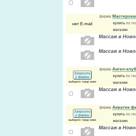
Мастерска
фирма
купить
по те
нет E-mail
магазин
Массаж в Ново
Массаж в Ново
Ангел-клу
фирма
Запросить
купить
по те
у фирмы
выберите товар ниже
магазин
Массаж в Ново
Акватик ф
фирма
Запросить
купить
по те
у фирмы
выберите товар ниже
магазин
Массаж в Ново