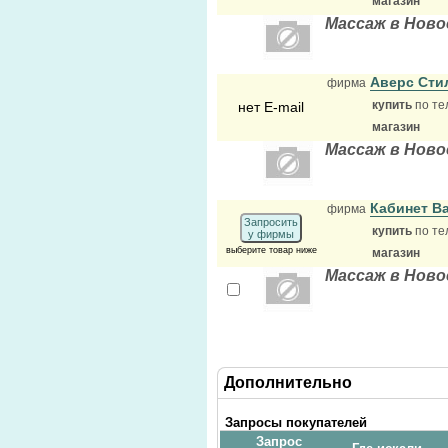
магазин
Массаж в Ново
Аверс Сти
фирма
купить
по те
нет E-mail
магазин
Массаж в Ново
Кабинет В
фирма
Запросить
купить
по те
у фирмы
выберите товар ниже
магазин
Массаж в Ново
Дополнительно
Запросы покупателей
Запрос