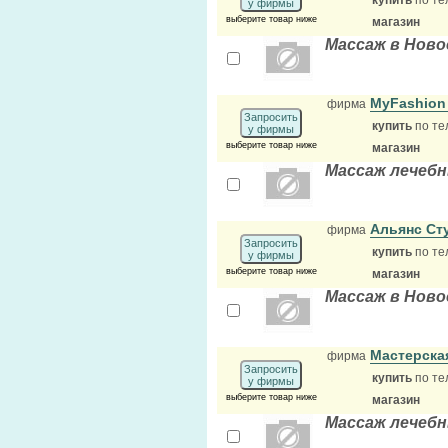
купить
по те
у фирмы
выберите товар ниже
магазин
Массаж в Ново
MyFashion
фирма
Запросить
купить
по те
у фирмы
выберите товар ниже
магазин
Массаж лечеб
Альянс Ст
фирма
Запросить
купить
по те
у фирмы
выберите товар ниже
магазин
Массаж в Ново
Мастерска
фирма
Запросить
купить
по те
у фирмы
выберите товар ниже
магазин
Массаж лечеб