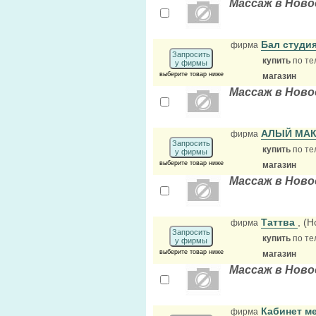
Массаж в Ново
Бал студи
фирма
Запросить
купить
по те
у фирмы
выберите товар ниже
магазин
Массаж в Ново
АЛЫЙ МАК
фирма
Запросить
купить
по те
у фирмы
выберите товар ниже
магазин
Массаж в Ново
Таттва
, (
фирма
Запросить
купить
по те
у фирмы
выберите товар ниже
магазин
Массаж в Ново
Кабинет м
фирма