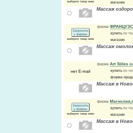
выберите товар ниже
магазин
Массаж оздор
ФРАНЦУЗС
фирма
Запросить
купить
по те
у фирмы
выберите товар ниже
магазин
Массаж омоло
Art Stiles
фирма
купить
по те
нет E-mail
форма прода
Массаж в Ново
Магнолия,
фирма
Запросить
купить
по те
у фирмы
выберите товар ниже
магазин
Массаж в Ново