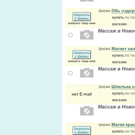
Обь оздор
фирма
Запросить
купить
по те
у фирмы
выберите товар ниже
магазин
Массаж в Ново
Магнит са
фирма
Запросить
купить
по те
у фирмы
выберите товар ниже
магазин
Массаж в Ново
Шпилька с
фирма
купить
по те
нет E-mail
магазин
Массаж в Ново
Магия кра
фирма
Запросить
купить
по те
у фирмы