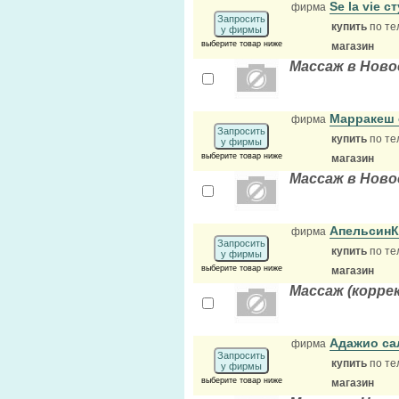
Se la vie 
фирма
Запросить
купить
по те
у фирмы
выберите товар ниже
магазин
Массаж в Ново
Марракеш 
фирма
Запросить
купить
по те
у фирмы
выберите товар ниже
магазин
Массаж в Ново
АпельсинК
фирма
Запросить
купить
по те
у фирмы
выберите товар ниже
магазин
Массаж (корре
Адажио са
фирма
Запросить
купить
по те
у фирмы
выберите товар ниже
магазин