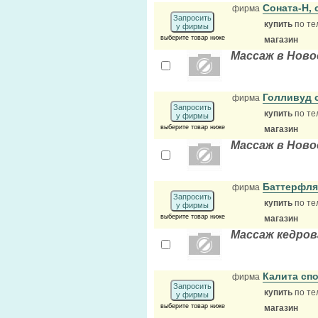
Соната-Н,
фирма
Запросить
купить
по те
у фирмы
выберите товар ниже
магазин
Массаж в Ново
Голливуд 
фирма
Запросить
купить
по те
у фирмы
выберите товар ниже
магазин
Массаж в Ново
Баттерфля
фирма
Запросить
купить
по те
у фирмы
выберите товар ниже
магазин
Массаж кедров
Калита сп
фирма
Запросить
купить
по те
у фирмы
выберите товар ниже
магазин