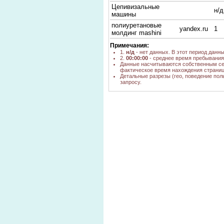
Цепивизальные
н/д
машины
полиуретановые
yandex.ru
1
молдинг mashini
Примечания:
1.
н/д
- нет данных. В этот период данн
2.
00:00:00
- среднее время пребывания 
Данные насчитываются собственным се
фактическое время нахождения страниц
Детальные разрезы (гео, поведение пол
запросу.