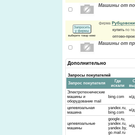
Машины от по
Рубцовски
фирма
Запросить
купить
по те
у фирмы
выберите товар ниже
оптово-прои
Машины от пр
Дополнительно
Запросы покупателей
Где
С
Запрос покупателя
искали
вы
Электротехнические
машины и
bing.com
н/д
оборудование mail
цепевязальная
yandex.ru,
н/д
машина
bing.com
google.ru,
цепевязальные
yandex.ru,
н/д
машины
yandex.by,
go.mail.ru