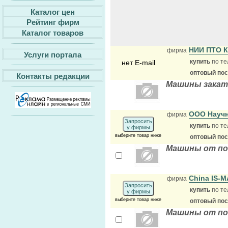
Каталог цен
Рейтинг фирм
Каталог товаров
НИИ ПТО 
фирма
Услуги портала
купить
по те
нет E-mail
оптовый по
Контакты редакции
Машины зака
ООО Научн
фирма
Запросить
купить
по те
у фирмы
выберите товар ниже
оптовый по
Машины от по
China IS-
фирма
Запросить
купить
по те
у фирмы
выберите товар ниже
оптовый по
Машины от по