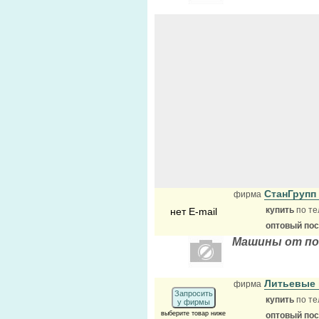
СтанГруп
фирма
купить
по те
нет E-mail
оптовый по
Машины от по
Литьевые
фирма
Запросить
купить
по те
у фирмы
выберите товар ниже
оптовый по