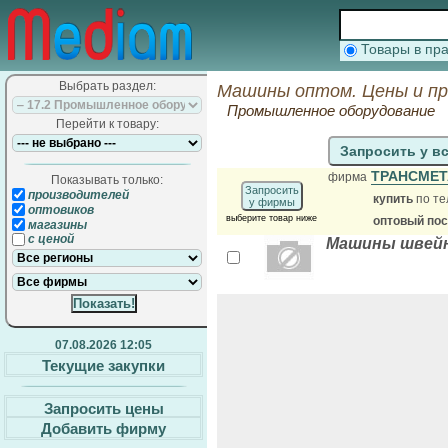
Товары в п
Выбрать раздел:
Машины оптом. Цены и п
Промышленное оборудование
Перейти к товару:
Запросить у в
ТРАНСМЕ
фирма
Показывать только:
Запросить
производителей
купить
по те
у фирмы
оптовиков
выберите товар ниже
оптовый по
магазины
с ценой
Машины швей
07.08.2026 12:05
Текущие закупки
Запросить цены
Добавить фирму