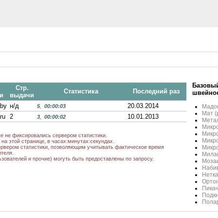
Базовый
Стр.
Статистика
Последний раз
швейно
и
выдачи
.by
н/д
20.03.2014
5
,
00:00:03
Мадо
Мат (
ru
2
10.01.2013
3
,
00:00:02
Мета
Микр
Микро
ые не фиксировались сервером статистики.
Микро
на этой странице, в часах:минутах:секундах.
рвером статистики, позволяющим учитывать фактическое время
Микро
теля.
Милан
ьзователей и прочие) могуть быть предоставлены по запросу.
Мозаи
Наби
Нетк
Орто
Пика
Подкн
Пола