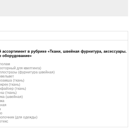
 ассортимент в рубрике «Ткани, швейная фурнитура, аксессуары.
е оборудование»
полам
роторный для квилтинга)
ллостразы (фурнитура швейная)
овельвет
замша (ткань)
крек (ткань)
файзер (ткань)
ш (ткань)
ка (швейная)
вка
аная
н
чо
опочник (для одежды)
ртекс