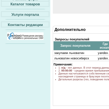
Каталог товаров
Услуги портала
Контакты редакции
Дополнительно
Запросы покупателей
Где
Запрос покупателя
искал
закупаем льноватин
yandex
льноватин новосибирск
yandex.
Примечания:
1.
н/д
- нет данных. В этот период данн
2.
00:00:00
- среднее время пребывания 
Данные насчитываются собственным се
нахождения страницы в браузере посети
Детальные разрезы (гео, поведение пол