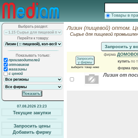
Товары в п
Выбрать раздел:
Лизин (пищевой) оптом. Ц
Сырье для пищевой промышле
Перейти к товару:
Запросить у в
ДОМОВОЙ
фирма
Показывать только:
Запросить
производителей
купить
по т
у фирмы
оптовиков
выберите товар ниже
форма прод
магазины
с ценой
Лизин от пос
07.08.2026 23:23
Текущие закупки
Запросить цены
Добавить фирму