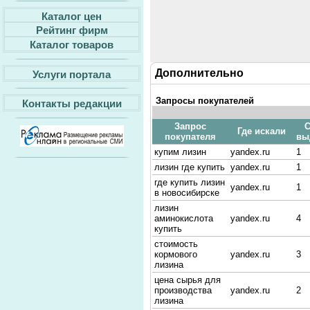
Каталог цен
Рейтинг фирм
Каталог товаров
Дополнительно
Услуги портала
Запросы покупателей
Контакты редакции
Запрос
С
Где искали
покупателя
вы
купим лизин
yandex.ru
1
лизин где купить
yandex.ru
1
где купить лизин
yandex.ru
1
в новосибирске
лизин
аминокислота
yandex.ru
4
купить
стоимость
кормового
yandex.ru
3
лизина
цена сырья для
производства
yandex.ru
2
лизина