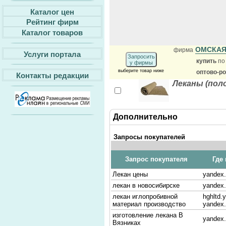
Каталог цен
Рейтинг фирм
Каталог товаров
ОМСКАЯ
фирма
Услуги портала
Запросить
купить
по
у фирмы
выберите товар ниже
оптово-ро
Контакты редакции
Леканы (пол
Дополнительно
Запросы покупателей
Запрос покупателя
Где
Лекан цены
yandex.
лекан в новосибирске
yandex.
лекан иглопробивной
hghltd.
материал производство
yandex.
изготовление лекана В
yandex.
Вязниках