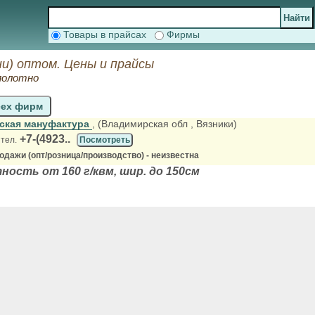
Товары в прайсах
Фирмы
и) оптом. Цены и прайсы
полотно
сех фирм
ская мануфактура
, (Владимирская обл
, Вязники)
+7-(4923..
 тел.
Посмотреть
дажи (опт/розница/производство) - неизвестна
ность от 160 г/квм, шир. до 150см