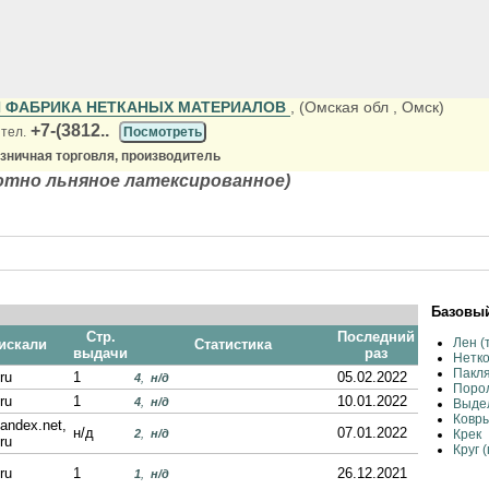
 ФАБРИКА НЕТКАНЫХ МАТЕРИАЛОВ
, (Омская обл
, Омск)
+7-(3812..
 тел.
Посмотреть
зничная торговля, производитель
отно льняное латексированное)
Базовый
Стр.
Последний
Лен (
 искали
Статистика
выдачи
раз
Нетк
Пакл
ru
1
05.02.2022
4
,
н/д
Поро
ru
1
10.01.2022
4
,
н/д
Выде
Ковр
yandex.net,
н/д
07.01.2022
2
,
н/д
Крек
ru
Круг 
ru
1
26.12.2021
1
,
н/д