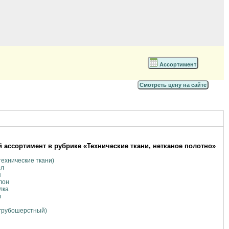
Ассортимент
Смотреть цену на сайте
 ассортимент в рубрике «Технические ткани, нетканое полотно»
технические ткани)
ол
я
лон
лка
ы
(грубошерстный)