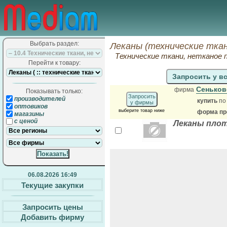
Выбрать раздел:
Леканы (технические ткан
Технические ткани, нетканое 
Перейти к товару:
Запросить у в
Сеньков
фирма
Показывать только:
Запросить
производителей
купить
по
у фирмы
оптовиков
выберите товар ниже
форма про
магазины
с ценой
Леканы плот
06.08.2026 16:49
Текущие закупки
Запросить цены
Добавить фирму