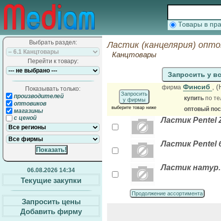
Товары в п
Выбрать раздел:
Ластик (канцелярия) опто
Канцтовары
Перейти к товару:
Запросить у в
Финсиб
, 
фирма
Показывать только:
Запросить
производителей
купить
по те
у фирмы
оптовиков
выберите товар ниже
оптовый по
магазины
с ценой
Ластик Pentel Z
Ластик Pentel б
Ластик натур.
06.08.2026 14:34
Текущие закупки
Продолжение ассортимента
Запросить цены
Добавить фирму