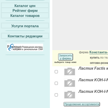
Каталог цен
Рейтинг фирм
Каталог товаров
Услуги портала
Контакты редакции
Константа
фирма
Запросить
купить
по те
у фирмы
выберите товар ниже
оптово-розн
Ластик Factis
Ластик KOH-I-N
Ластик KOH-I-N
Продолжение ассортимента