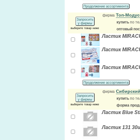
Продолжение ассортимента
Топ-Моду
фирма
Запросить
купить
по те
у фирмы
выберите товар ниже
оптовый по
Ластик MIRACU
Ластик MIRAC
Ластик MIRACU
Продолжение ассортимента
Сибирский
фирма
Запросить
купить
по те
у фирмы
выберите товар ниже
форма прода
Ластик Blue St
Ластик 131 30