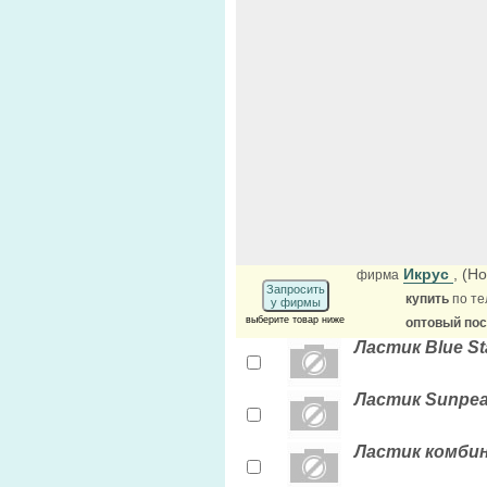
Икрус
, (Н
фирма
Запросить
купить
по те
у фирмы
выберите товар ниже
оптовый по
Ластик Blue S
Ластик Sunpea
Ластик комбин