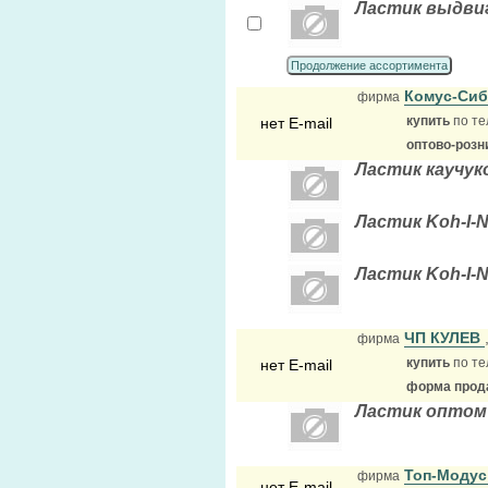
Ластик выдвиг.
Продолжение ассортимента
Комус-Си
фирма
купить
по те
нет E-mail
оптово-розн
Ластик каучук
Ластик Koh-I-
Ластик Koh-I-N
ЧП КУЛЕВ
фирма
купить
по те
нет E-mail
форма прода
Ластик оптом 
Топ-Моду
фирма
нет E-mail