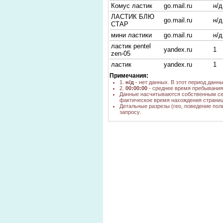
Комус ластик
go.mail.ru
н/д
ЛАСТИК БЛЮ
go.mail.ru
н/д
СТАР
мини ластики
go.mail.ru
н/д
ластик pentel
yandex.ru
1
zen-05
ластик
yandex.ru
1
ластик Ералаш
yandex.ru
1
Примечания:
1.
н/д
- нет данных. В этот период данн
Ластик 4В
yandex.ru
1
2.
00:00:00
- среднее время пребывания 
Данные насчитываются собственным се
ластики
yandex.ru
1
фактическое время нахождения страниц
Детальные разрезы (гео, поведение пол
миниластики
yandex.ru
1
запросу.
ластик обновить
yandex.ru
1
yandex.ru,
ластик
nova.rambler.ru,
н/д
архитектор
yandex.ua
ластики фирмы
yandex.ru
1
сколько стоит
yandex.ru
1
ластик
ластик фирма
go.mail.ru
н/д
помогите
быстро найти
bing.com
н/д
коды по окпд
канцтовары