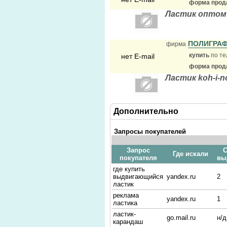
форма прода
Ластик оптом 
ПОЛИГРА
фирма
купить
по те
нет E-mail
форма прода
Ластик koh-i-n
Дополнительно
Запросы покупателей
Запрос
С
Где искали
покупателя
вы
где купить
выдвигающийся
yandex.ru
2
ластик
реклама
yandex.ru
1
ластика
ластик-
go.mail.ru
н/д
карандаш