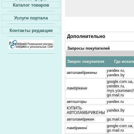
Каталог товаров
Услуги портала
Контакты редакции
Дополнительно
Запросы покупателей
Запрос покупателя
Где искал
yandex.ru,
автоламбрикены
yandex.by
google.com.ua,
yandex.ru,
ламбрікени
mys.yoursearc
go.mail.ru
автошторы
yandex.ru
КУПИТЬ
yandex.by
АВТОЛАМБРИКЕНЫ
автоламбрикен
go.mail.ru
google.com.ua,
ламбрикені
go.mail.ru