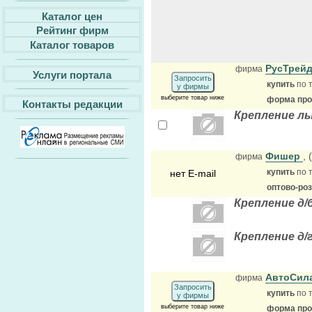
Каталог цен
Рейтинг фирм
Каталог товаров
РусТрей
фирма
Услуги портала
Запросить
купить
по 
у фирмы
выберите товар ниже
форма прод
Контакты редакции
Крепление л
Фишер
,
фирма
купить
по 
нет E-mail
оптово-ро
Крепление д
Крепление д
АвтоСил
фирма
Запросить
купить
по 
у фирмы
выберите товар ниже
форма прод