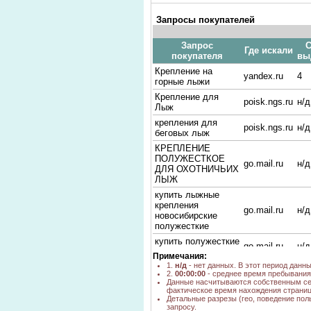
Запросы покупателей
Запрос
С
Где искали
покупателя
вы
Крепление на
yandex.ru
4
горные лыжи
Крепление для
poisk.ngs.ru
н/д
Лыж
крепления для
poisk.ngs.ru
н/д
беговых лыж
КРЕПЛЕНИЕ
ПОЛУЖЕСТКОЕ
go.mail.ru
н/д
ДЛЯ ОХОТНИЧЬИХ
ЛЫЖ
купить лыжные
крепления
go.mail.ru
н/д
новосибирские
полужесткие
купить полужесткие
go.mail.ru
н/д
крепления для лыж
Примечания:
1.
н/д
- нет данных. В этот период данн
крепления для лыж
go.mail.ru
н/д
2.
00:00:00
- среднее время пребывания 
на валенки
Данные насчитываются собственным се
фактическое время нахождения страниц
полужесткие
Детальные разрезы (гео, поведение пол
крепления для лыж
запросу.
go.mail.ru
н/д