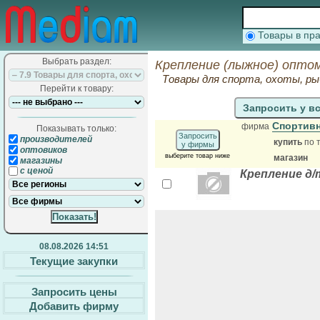
Товары в п
Выбрать раздел:
Крепление (лыжное) оптом
Товары для спорта, охоты, ры
Перейти к товару:
Запросить у в
Спортив
фирма
Показывать только:
Запросить
производителей
купить
по 
у фирмы
оптовиков
выберите товар ниже
магазин
магазины
с ценой
Крепление д
08.08.2026 14:51
Текущие закупки
Запросить цены
Добавить фирму