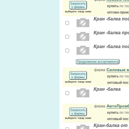
Запросить
купить
по те
у фирмы
выберите товар ниже
оптово-прои
Кран -балка по
Кран -балка п
Кран -балка по
Продолжение ассортимента
Силовые м
фирма
Запросить
купить
по те
у фирмы
выберите товар ниже
оптовый по
Кран -балка
АвтоПром
фирма
Запросить
купить
по те
у фирмы
выберите товар ниже
оптовый по
Кран-балка от