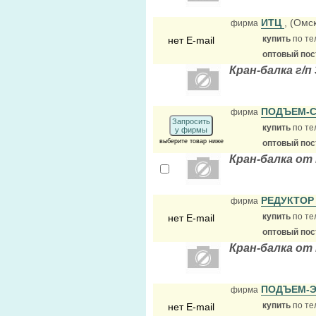
ИТЦ
, (Омс
фирма
купить
по те
нет E-mail
оптовый по
Кран-балка г/п
ПОДЪЕМ-
фирма
Запросить
купить
по те
у фирмы
выберите товар ниже
оптовый по
Кран-балка от
РЕДУКТОР
фирма
купить
по те
нет E-mail
оптовый по
Кран-балка от
ПОДЪЕМ-
фирма
купить
по те
нет E-mail