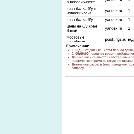
в новосибирске
кран-балка б/у в
yandex.ru
1
новосибирске
кран балка б/у
yandex.ru
1
цены на б/у кран
yandex.ru
1
балки
мостовые
poisk.ngs.ru
н/д
кранбалки
Примечания:
кран-балка опорная
1.
н/д
- нет данных. В этот период данн
yandex.ru
1
б/у
2.
00:00:00
- среднее время пребывания 
Данные насчитываются собственным се
производители кран
фактическое время нахождения страниц
yandex.ru
1
балок
Детальные разрезы (гео, поведение пол
запросу.
кран мостовой
однобалочный
yandex.ru
1
подвесной цена
Цены на кран-балки
yandex.ru
2
Цена кранбалки
yandex.ru
1
кран балка б.у
н/д
производители
yandex.ru
12
кран-балок
Производители
кран балок опорных
yandex.ru
2
в новосибирске
кран-балки опорные