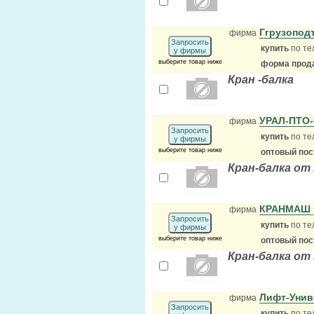
Ггрузопод
фирма
Запросить
купить
по те
у фирмы
выберите товар ниже
форма прода
Кран -балка
УРАЛ-ПТО
фирма
Запросить
купить
по те
у фирмы
выберите товар ниже
оптовый по
Кран-балка от
КРАНМАШ
фирма
Запросить
купить
по те
у фирмы
выберите товар ниже
оптовый по
Кран-балка от
Лифт-Уни
фирма
Запросить
купить
по те