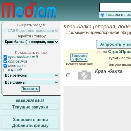
Товары в п
Выбрать раздел:
Кран-балка (опорная, под
Подъемно-транспортное обор
Перейти к товару:
Запросить у в
СтройПро
фирма
Показывать только:
Запросить
производителей
купить
по те
у фирмы
оптовиков
выберите товар ниже
оптово-розн
магазины
с ценой
Кран -балка
08.08.2026 04:46
Текущие закупки
Запросить цены
Добавить фирму