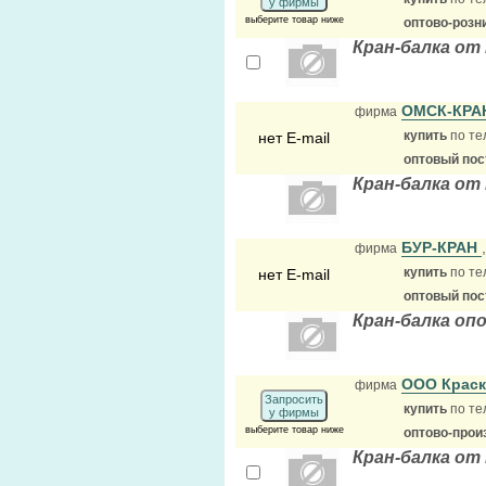
у фирмы
выберите товар ниже
оптово-розн
Кран-балка от
ОМСК-КР
фирма
купить
по те
нет E-mail
оптовый по
Кран-балка от
БУР-КРАН
фирма
купить
по те
нет E-mail
оптовый по
Кран-балка опо
ООО Крас
фирма
Запросить
купить
по те
у фирмы
выберите товар ниже
оптово-прои
Кран-балка от