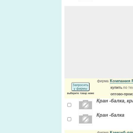
Компания 
фирма
Запросить
купить
по те
у фирмы
выберите товар ниже
оптово-прои
Кран -балка, к
Кран -балка
Кэмсиб-п
фирма