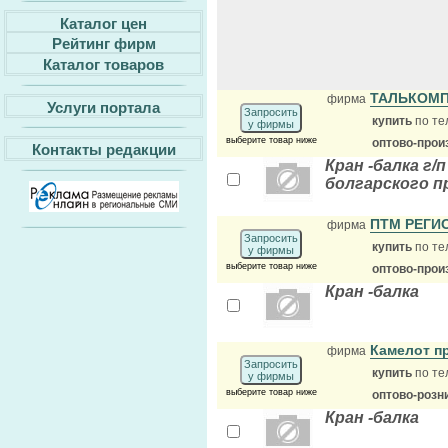
Каталог цен
Рейтинг фирм
Каталог товаров
ТАЛЬКОМП
фирма
Услуги портала
Запросить
купить
по те
у фирмы
выберите товар ниже
оптово-прои
Контакты редакции
Кран -балка г/
болгарского 
ПТМ РЕГИ
фирма
Запросить
купить
по те
у фирмы
выберите товар ниже
оптово-прои
Кран -балка
Камелот п
фирма
Запросить
купить
по те
у фирмы
выберите товар ниже
оптово-розн
Кран -балка