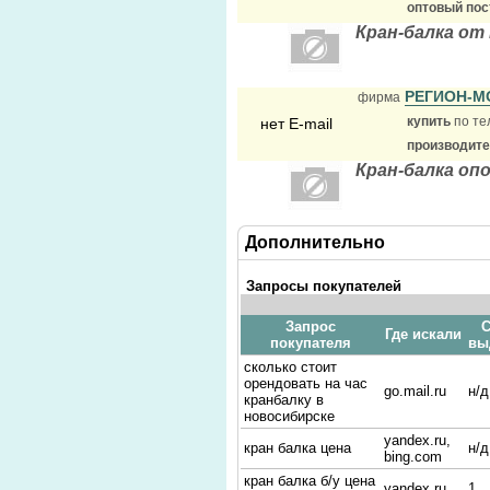
оптовый по
Кран-балка от
РЕГИОН-М
фирма
купить
по те
нет E-mail
производит
Кран-балка оп
Дополнительно
Запросы покупателей
Запрос
С
Где искали
покупателя
вы
сколько стоит
орендовать на час
go.mail.ru
н/д
кранбалку в
новосибирске
yandex.ru,
кран балка цена
н/д
bing.com
кран балка б/у цена
yandex.ru
1