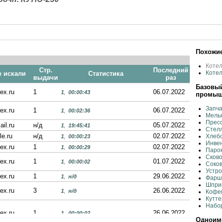
Похожие
Коте
Стр.
Последний
Коте
е искали
Статистика
выдачи
раз
Базовый
ex.ru
1
06.07.2022
1
,
00:00:43
промыш
Запча
ex.ru
1
06.07.2022
1
,
00:02:36
Мельн
Пресс
ail.ru
н/д
05.07.2022
1
,
19:45:41
Стелл
le.ru
н/д
02.07.2022
Хлеб
1
,
00:00:23
Инвен
ex.ru
1
02.07.2022
1
,
00:00:29
Парок
Сково
ex.ru
1
01.07.2022
1
,
00:00:02
Соко
Устро
ex.ru
1
29.06.2022
1
,
н/д
Фарш
Шпри
ex.ru
3
26.06.2022
1
,
н/д
Кофе
Кутте
Набо
ex.ru
1
26.06.2022
1
,
00:00:02
Одноиме