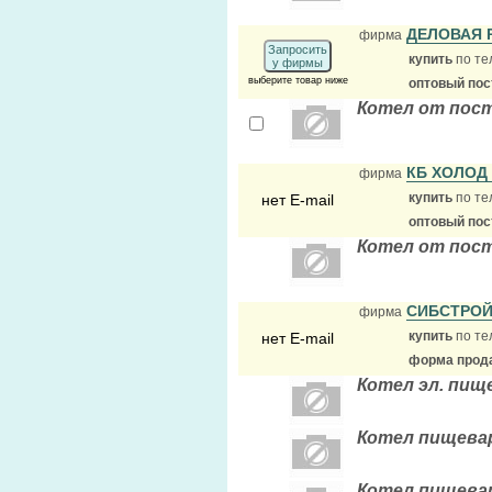
ДЕЛОВАЯ 
фирма
Запросить
купить
по те
у фирмы
выберите товар ниже
оптовый по
Котел от пос
КБ ХОЛОД
фирма
купить
по те
нет E-mail
оптовый по
Котел от пос
СИБСТРО
фирма
купить
по те
нет E-mail
форма прода
Котел эл. пищ
Котел пищевар
Котел пищевар