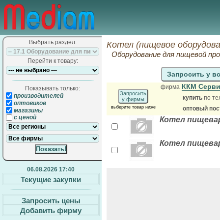
Выбрать раздел:
Котел (пищевое оборудова
Оборудование для пищевой п
Перейти к товару:
Запросить у в
ККМ Серви
фирма
Показывать только:
Запросить
производителей
купить
по те
у фирмы
оптовиков
выберите товар ниже
оптовый по
магазины
с ценой
Котел пищеваро
Котел пищева
06.08.2026 17:40
Текущие закупки
Запросить цены
Добавить фирму