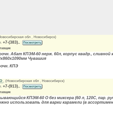
(Новосибирская обл
, Новосибирск)
+7-(383)..
л.
Посмотреть
ставщик
чн. Абат КПЭМ-60 нерж. 60л, корпус квадр., сливной 
00х860х1090мм Чувашия
очн. КПЭ
ОО
, (Новосибирская обл
, Новосибирск)
+7-(913)..
л.
Посмотреть
ставщик
ывающийся КПЭМ-60 О без миксера (60 л, 120С, пар. р
ожно использовать для варки карамели (в ассортиме