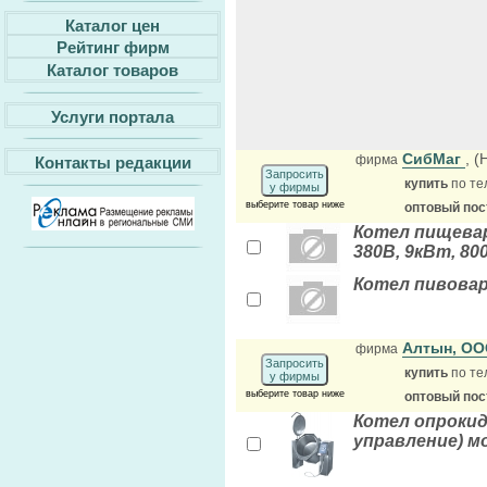
Каталог цен
Рейтинг фирм
Каталог товаров
Услуги портала
СибМаг
, 
фирма
Контакты редакции
Запросить
купить
по те
у фирмы
выберите товар ниже
оптовый по
Котел пищеваро
380В, 9кВт, 8
Котел пивовар
Алтын, О
фирма
Запросить
купить
по те
у фирмы
выберите товар ниже
оптовый по
Котел опрокид
управление) м