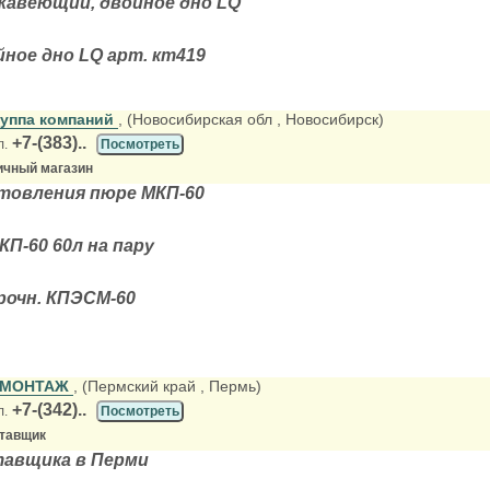
жавеющий, двойное дно LQ
йное дно LQ арт. кт419
руппа компаний
, (Новосибирская обл
, Новосибирск)
+7-(383)..
л.
Посмотреть
ичный магазин
товления пюре МКП-60
КП-60 60л на пару
рочн. КПЭСМ-60
ГМОНТАЖ
, (Пермский край
, Пермь)
+7-(342)..
л.
Посмотреть
ставщик
тавщика в Перми