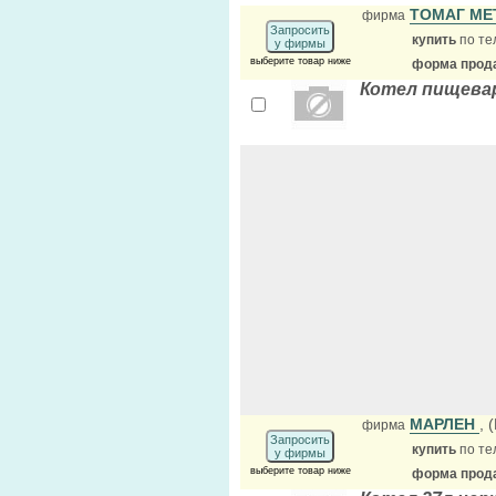
ТОМАГ М
фирма
Запросить
купить
по те
у фирмы
выберите товар ниже
форма прода
Котел пищевар
МАРЛЕН
, 
фирма
Запросить
купить
по те
у фирмы
выберите товар ниже
форма прода