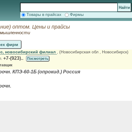
Товары в прайсах
Фирмы
ние) оптом. Цены и прайсы
ромышленности
сех фирм
с, новосибирский филиал
, (Новосибирская обл
, Новосибирск)
+7-(923)..
л.
Посмотреть
ставщик
чн. КПЭ-60-1Б (опрокид.) Россия
рочн.