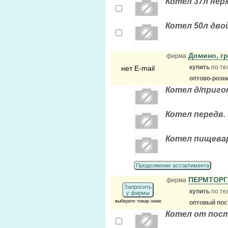
Котел 37л нер
Котел 50л дво
Домино, г
фирма
купить
по те
нет E-mail
оптово-розн
Котел д/приго
Котел передв. 
Котел пищева
Продолжение ассортимента
ПЕРМТОР
фирма
Запросить
купить
по те
у фирмы
выберите товар ниже
оптовый по
Котел от пос