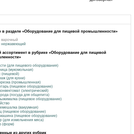
 в разделе «Оборудование для пищевой промышленности»
л варочный
л нержавеющий
 ассортимент в рубрике «Оборудование для пищевой
ленности»
сти (для пищевого оборудования)
ица (мукомольная)
 (пищевой)
аж (для кухни)
орезка (промышленная)
тарь (пищевое оборудование)
онвектомат (электрический)
рода (посуда для общепита)
выжималка (пищевое оборудование)
йство
емешалка (вакуумная)
ц (пищевое оборудование)
машина (пищевое оборудование)
р (для измельчения мяса)
р (форм)
нные из других рубрик