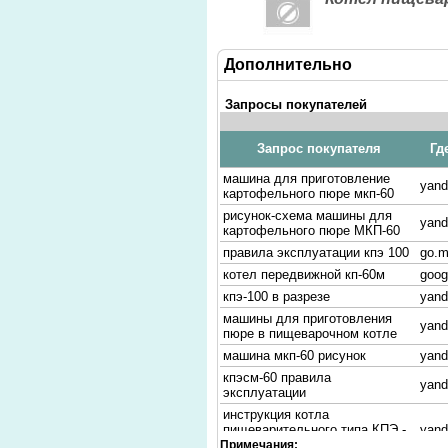
Дополнительно
Запросы покупателей
Запрос покупателя
Гд
машина для приготовление
yand
картофельного пюре мкп-60
рисунок-схема машины для
yand
картофельного пюре МКП-60
правила эксплуатации кпэ 100
go.m
котел передвижной кп-60м
goog
кпэ-100 в разрезе
yand
машины для приготовления
yand
пюре в пищеварочном котле
машина мкп-60 рисунок
yand
кпэсм-60 правила
yand
эксплуатации
инструкция котла
пищеварительного типа КПЭ -
yand
250-1М
Примечания: