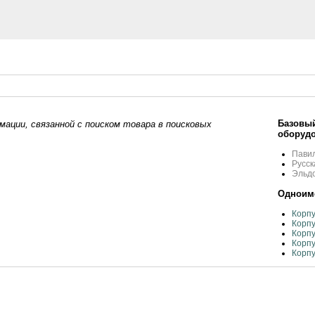
Базовый
ации, связанной с поиском товара в поисковых
оборудо
Пави
Русск
Эльд
Одноиме
Корпу
Корпу
Корпу
Корпу
Корпу