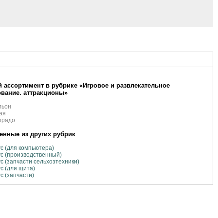
 ассортимент в рубрике «Игровое и развлекательное
вание. аттракционы»
льон
ая
орадо
нные из других рубрик
с (для компьютера)
с (производственный)
с (запчасти сельхозтехники)
с (для щита)
с (запчасти)