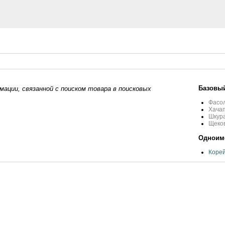
Базовый
ации, связанной с поиском товара в поисковых
Фасо
Хача
Шкура
Щеков
Одноиме
Корей