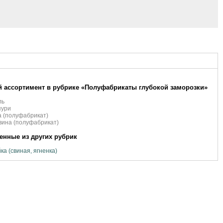
 ассортимент в рубрике «Полуфабрикаты глубокой заморозки»
ль
пури
 (полуфабрикат)
ина (полуфабрикат)
нные из других рубрик
ка (свиная, ягненка)