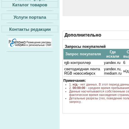
Каталог товаров
Услуги портала
Контакты редакции
Дополнительно
Запросы покупателей
Где
С
Запрос покупателя
искали
вы
rgb контроллер
yandex.ru
6
светодиодная лента
yandex.ru,
н/д
RGB новосибирск
mediam.ru
Примечания:
1.
н/д
- нет данных. В этот период данн
2.
00:00:00
- среднее время пребывания 
Данные насчитываются собственным се
фактическое время нахождения страниц
Детальные разрезы (гео, поведение пол
запросу.