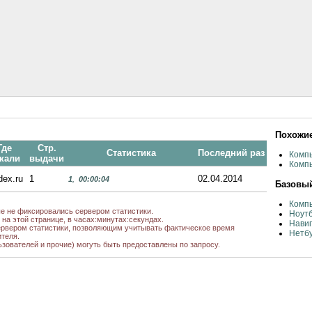
Похожие
Где
Стр.
Статистика
Последний раз
Комп
кали
выдачи
Комп
dex.ru
1
02.04.2014
1
,
00:00:04
Базовый
Компь
ые не фиксировались сервером статистики.
Ноутб
на этой странице, в часах:минутах:секундах.
Навиг
рвером статистики, позволяющим учитывать фактическое время
Нетб
теля.
ьзователей и прочие) могуть быть предоставлены по запросу.