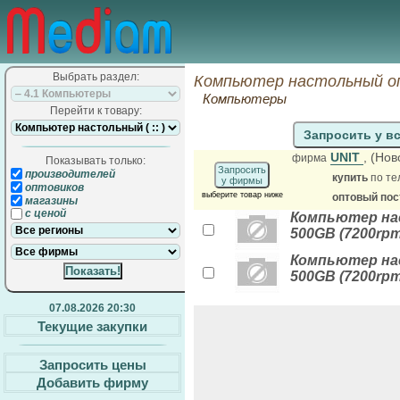
Выбрать раздел:
Компьютер настольный о
Компьютеры
Перейти к товару:
Запросить у в
UNIT
, (Но
фирма
Показывать только:
Запросить
производителей
купить
по те
у фирмы
оптовиков
выберите товар ниже
оптовый по
магазины
с ценой
Компьютер наст
500GB (7200rpm
Компьютер наст
500GB (7200rpm
07.08.2026 20:30
Текущие закупки
Запросить цены
Добавить фирму