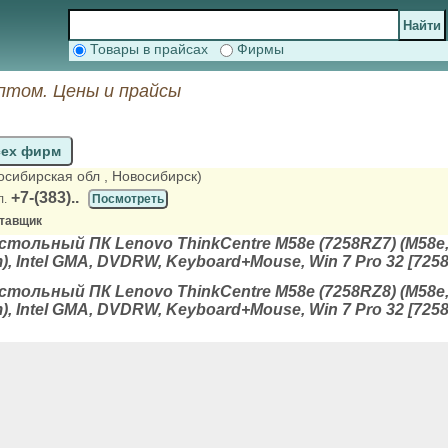
Товары в прайсах
Фирмы
птом. Цены и прайсы
сех фирм
восибирская обл
, Новосибирск)
+7-(383)..
л.
Посмотреть
ставщик
ольный ПК Lenovo ThinkCentre M58e (7258RZ7) (M58e, T
), Intel GMA, DVDRW, Keyboard+Mouse, Win 7 Pro 32 [7258
ольный ПК Lenovo ThinkCentre M58e (7258RZ8) (M58e, T
), Intel GMA, DVDRW, Keyboard+Mouse, Win 7 Pro 32 [7258