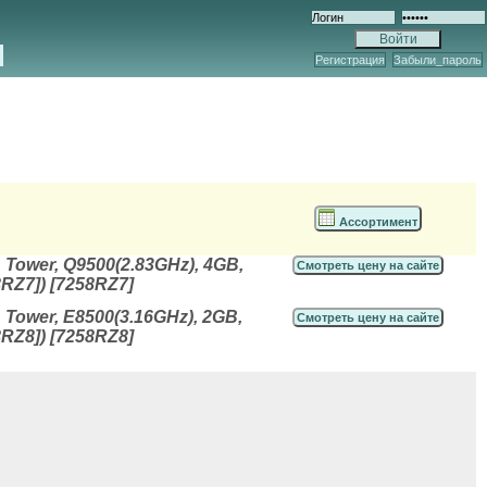
Регистрация
Забыли_пароль
Ассортимент
ower, Q9500(2.83GHz), 4GB,
Смотреть цену на сайте
RZ7]) [7258RZ7]
ower, E8500(3.16GHz), 2GB,
Смотреть цену на сайте
RZ8]) [7258RZ8]