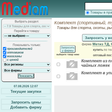
Товары в п
Выбрать раздел:
Комплект (спортивный, т
Товары для спорта, охоты, ры
Перейти к товару:
Запросить у в
Метиз ТД,
фирма
Показывать только:
Запросить
производителей
купить
по те
у фирмы
оптовиков
выберите товар ниже
оптовый по
магазины
с ценой
Комплект из пл
чайных ложек
Комплект в упа
07.08.2026 12:07
Текущие закупки
Запросить цены
Добавить фирму