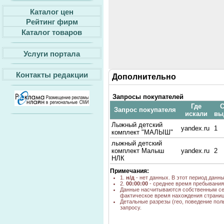
Каталог цен
Рейтинг фирм
Каталог товаров
Услуги портала
Контакты редакции
Дополнительно
Запросы покупателей
Где
С
Запрос покупателя
искали
вы
Лыжный детский
yandex.ru
1
комплект "МАЛЫШ"
лыжный детский
комплект Малыш
yandex.ru
2
НЛК
Примечания:
1.
н/д
- нет данных. В этот период данн
2.
00:00:00
- среднее время пребывания 
Данные насчитываются собственным се
фактическое время нахождения страниц
Детальные разрезы (гео, поведение пол
запросу.