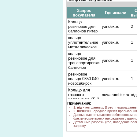
Запрос
С
Где искали
покупателя
вы
Кольцо
резиновое для
yandex.ru
2
баллонов питер
кольцо
уплотнительное
yandex.ru
1
металлическое
кольцо
резиновое для
yandex.ru
1
транспортировки
баллонов
резиновое
кольцо 0350 040
yandex.ru
1
новосибирск
Кольцо для
газового
nova.rambler.ru
н/д
баллона на КБ-2
Примечания:
кольцо для
1.
н/д
- нет данных. В этот период данн
клапана баллона
yandex.ru
1
2.
00:00:00
- среднее время пребывания 
купить в казани
Данные насчитываются собственным се
фактическое время нахождения страниц
резинка
Детальные разрезы (гео, поведение пол
запросу.
уплотнительная
yandex.ru
1
для балонна