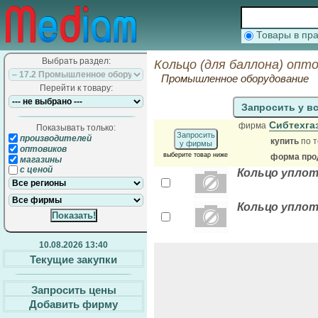
Товары в п
Выбрать раздел:
Кольцо (для баллона) опт
Промышленное оборудование
Перейти к товару:
Запросить у в
Сибтехга
фирма
Показывать только:
Запросить
производителей
купить
по т
у фирмы
оптовиков
выберите товар ниже
форма прод
магазины
с ценой
Кольцо уплот
Кольцо уплот
10.08.2026 13:40
Текущие закупки
Запросить цены
Добавить фирму