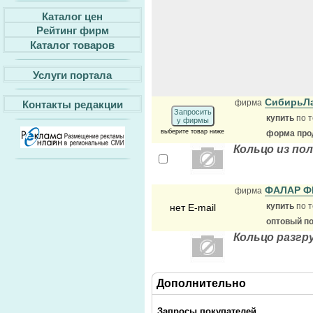
Каталог цен
Рейтинг фирм
Каталог товаров
Услуги портала
СибирьЛ
фирма
Контакты редакции
Запросить
купить
по т
у фирмы
выберите товар ниже
форма прод
Кольцо из по
ФАЛАР 
фирма
купить
по т
нет E-mail
оптовый п
Кольцо разгр
Дополнительно
Запросы покупателей