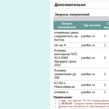
Дополнительно
Запросы покупателей
Запрос
С
Где искали
покупателя
вы
клеммные шины
соединитель на
yandex.ru
1
болтах
ntc-ac-4
yandex.ru
1
Клемма
монтажная NTC
AC4 KM4
yandex.ru
2
Navigator Цена
2011
Клемма
заземления до
yandex.ru
1
200
КЗ-50 в
yandex.ru
1
Новосибирске
клемма о
yandex.ru
1
Примечания:
клеммы силовые
go.mail.ru
н/д
1.
н/д
- нет данных. В этот период данн
для заземления
2.
00:00:00
- среднее время пребывания 
колодка
Данные насчитываются собственным се