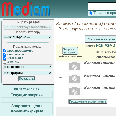
Товары в п
Выбрать раздел:
Клемма (заземления) опто
Электроустановочные издели
Перейти к товару:
Запросить у в
НСК-РЭМ
фирма
Показывать только:
Запросить
производителей
купить
по те
у фирмы
оптовиков
выберите товар ниже
оптовый по
магазины
с ценой
Клемма наконеч
Клемма "вилка"
Клемма "вилка"
08.08.2026 17:17
Текущие закупки
Продолжение ассортимента
Запросить цены
Добавить фирму