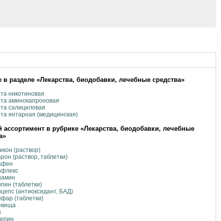
 в разделе «Лекарства, биодобавки, лечебные средства»
та никотиновая
ота аминокапроновая
та салициловая
та янтарная (медицинская)
 ассортимент в рубрике «Лекарства, биодобавки, лечебные
а»
икон (раствор)
рон (раствор, таблетки)
афен
афлекс
иамин
пин (таблетки)
цепс (антиоксидант, БАД)
фар (таблетки)
евища
н
тепин