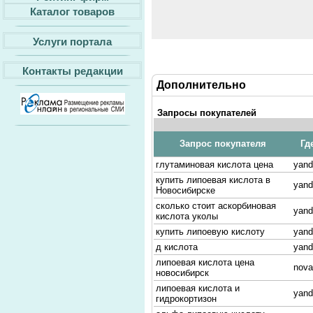
Каталог товаров
Услуги портала
Контакты редакции
Дополнительно
Запросы покупателей
Запрос покупателя
Гд
глутаминовая кислота цена
yand
купить липоевая кислота в
yand
Новосибирске
сколько стоит аскорбиновая
yand
кислота уколы
купить липоевую кислоту
yand
д кислота
yand
липоевая кислота цена
nova
новосибирск
липоевая кислота и
yand
гидрокортизон