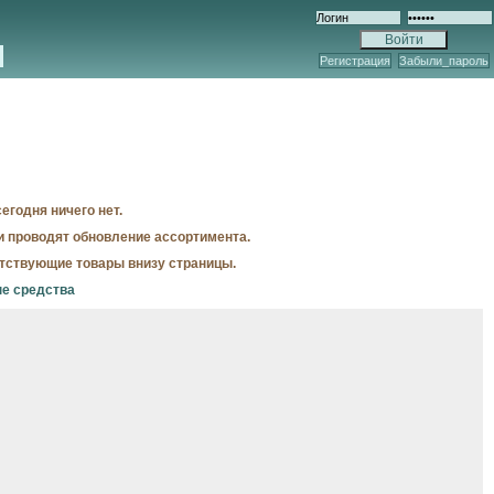
Регистрация
Забыли_пароль
егодня ничего нет.
и проводят обновление ассортимента.
утствующие товары внизу страницы.
ые средства