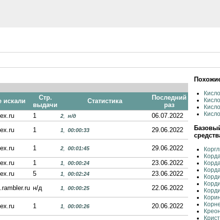
Похожие
Кисло
Стр.
Последний
Кисл
е искали
Статистика
выдачи
раз
Кисло
Кисло
ex.ru
1
06.07.2022
2
,
н/д
Базовый
ex.ru
1
29.06.2022
1
,
00:00:33
средств
ex.ru
1
29.06.2022
2
,
00:01:45
Коргл
Корда
ex.ru
1
23.06.2022
Корд
1
,
00:00:24
Корд
ex.ru
5
23.06.2022
1
,
00:02:24
Корд
Корди
.rambler.ru
н/д
22.06.2022
1
,
00:00:25
Корди
Корин
Корн
ex.ru
1
20.06.2022
1
,
00:00:26
Крео
Крис