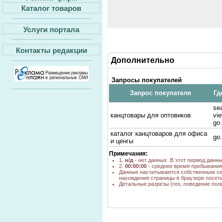
Каталог товаров
Услуги портала
Контакты редакции
Дополнительно
Запросы покупателей
Запрос покупателя
Гд
sea
канцтовары для оптовиков
vi
go.
каталог канцтоваров для офиса
go.
и ценгы
Примечания:
1.
н/д
- нет данных. В этот период данн
2.
00:00:00
- среднее время пребывания 
Данные насчитываются собственным се
нахождения страницы в браузере посети
Детальные разрезы (гео, поведение пол