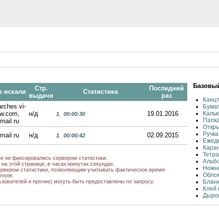
Базовый
Стр.
Последний
е искали
Статистика
выдачи
раз
Канцт
rches.vi-
Бумаг
ew.com,
н/д
19.01.2016
Кальк
1
,
00:00:30
Папк
mail.ru
Откры
Ручка
mail.ru
н/д
02.09.2015
1
,
00:00:42
Ежедн
Каран
Тетра
ые не фиксировались сервером статистики.
Альбо
на этой странице, в часах:минутах:секундах.
Ножни
рвером статистики, позволяющим учитывать фактическое время
Обло
теля.
ьзователей и прочие) могуть быть предоставлены по запросу.
Бланк
Клей 
Дырок