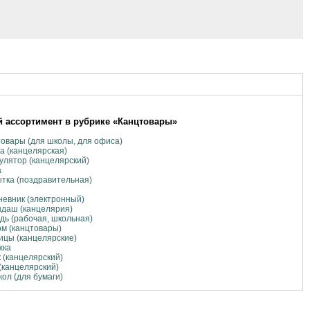
 ассортимент в рубрике «Канцтовары»
овары (для школы, для офиса)
а (канцелярская)
улятор (канцелярский)
а
тка (поздравительная)
евник (электронный)
даш (канцелярия)
дь (рабочая, школьная)
м (канцтовары)
цы (канцелярские)
жка
 (канцелярский)
(канцелярский)
ол (для бумаги)