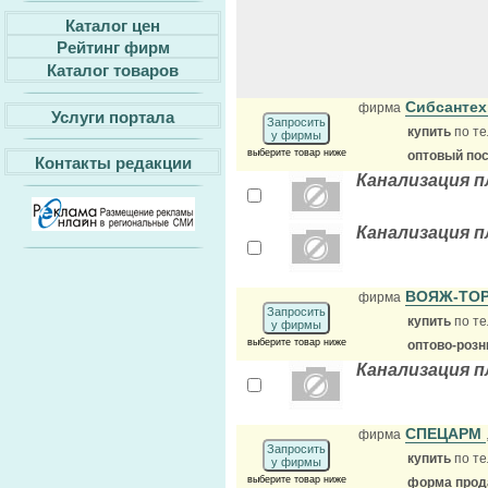
Каталог цен
Рейтинг фирм
Каталог товаров
Сибсанте
фирма
Услуги портала
Запросить
купить
по те
у фирмы
выберите товар ниже
оптовый по
Контакты редакции
Канализация 
Канализация п
ВОЯЖ-ТО
фирма
Запросить
купить
по те
у фирмы
выберите товар ниже
оптово-розн
Канализация 
СПЕЦАРМ
фирма
Запросить
купить
по те
у фирмы
выберите товар ниже
форма прода