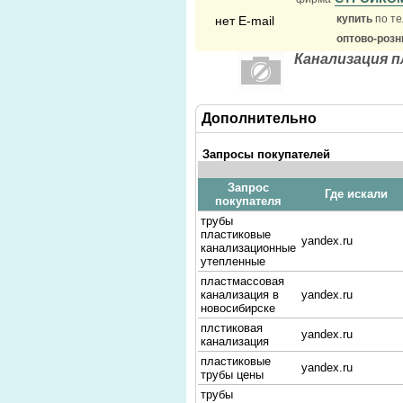
купить
по те
нет E-mail
оптово-розн
Канализация 
Дополнительно
Запросы покупателей
Запрос
Где искали
покупателя
трубы
пластиковые
yandex.ru
канализационные
утепленные
пластмассовая
канализация в
yandex.ru
новосибирске
плстиковая
yandex.ru
канализация
пластиковые
yandex.ru
трубы цены
трубы