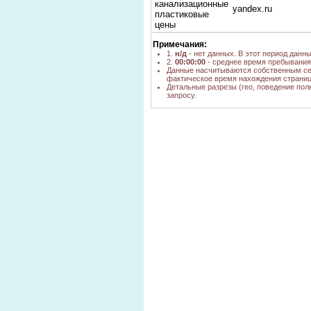
канализационные
yandex.ru
пластиковые
цены
канализационные
poisk.ngs.ru,
Примечания:
трубы
yandex.ru
1.
н/д
- нет данных. В этот период данн
2.
00:00:00
- среднее время пребывания 
пластиковая
Данные насчитываются собственным се
арматура в
yandex.ru
фактическое время нахождения страниц
Новосибирске
Детальные разрезы (гео, поведение пол
запросу.
пластиковые
трубы
yandex.ru
новосибирск
пластиковые
yandex.ru,
трубы цена
poisk.ngs.ru
канализация
yandex.ru
пластиковая
утепленные
пластиковые
yandex.ru, google.r
трубы
канализационная
пластиковая
yandex.ru
цена
Пластиковые
трубы для
yandex.ru
канализацый
трубы для
наружней