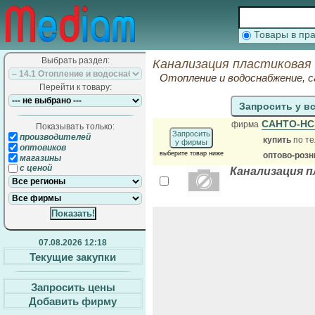
Товары в п
Выбрать раздел:
Канализация пластиковая
Отопление и водоснабжение, 
Перейти к товару:
Запросить у в
САНТО-Н
фирма
Показывать только:
Запросить
производителей
купить
по те
у фирмы
оптовиков
выберите товар ниже
оптово-розн
магазины
с ценой
Канализация п
07.08.2026 12:18
Текущие закупки
Запросить цены
Добавить фирму